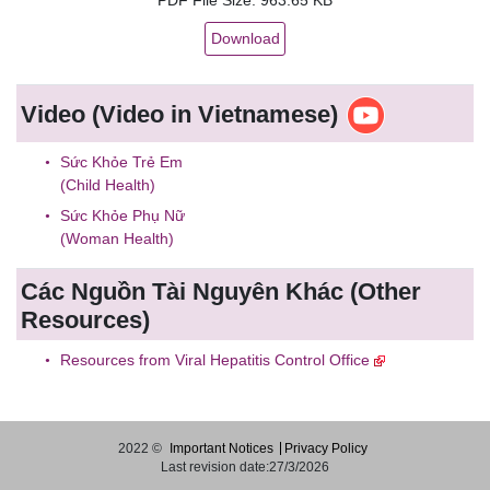
Download
Video
(Video in Vietnamese)
Sức Khỏe Trẻ Em
(Child Health)
Sức Khỏe Phụ Nữ
(Woman Health)
Các Nguồn Tài Nguyên Khác
(Other
Resources)
Resources from Viral Hepatitis Control Office
2022 ©
Important Notices
Privacy Policy
Last revision date:27/3/2026