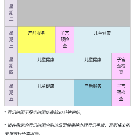
星
期
二
星
产前服务
子宫
儿童健康
期
颈检
三
查
星
儿童健康
儿童健康
子宫
期
颈检
四
查
星
儿童健康
产后服务
子宫
期
颈检
五
查
*
登记时间于服务时间结束前30分钟完结
。
*
请在指定的登记时间内到达母婴健康院办理登记手续，否则将未能
安排进行所需服务
。