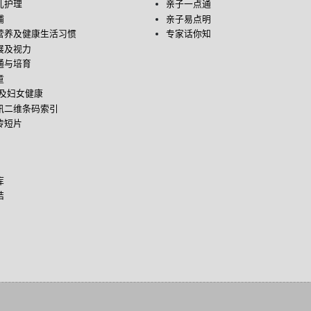
儿护理
亲子一点通
哺
亲子易点明
营养及健康生活习惯
专家话你知
展及视力
通与培育
童
后及妇女健康
讯二维条码索引
传短片
库
结