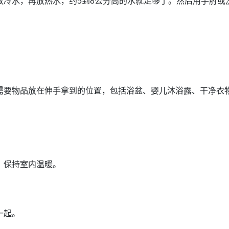
冷水，再放热水，约5到8公分高的水就足够了。然后用手肘或洗
需要物品放在伸手拿到的位置，包括浴盆、婴儿沐浴露、干净衣
，保持室内温暖。
一起。