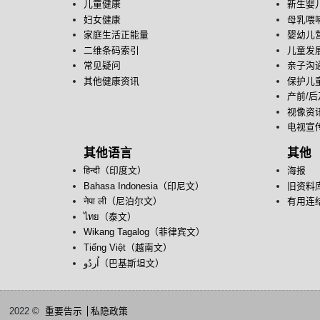
儿童健康
新生婴
妇女健康
母乳喂
家庭生活正能量
婴幼儿
二维条码索引
儿童发
常见疑问
亲子沟
其他健康资讯
保护儿
产前/
视像资
电视宣
其他语言
其他
हिन्दी（印度文）
海报
Bahasa Indonesia（印尼文）
旧资料
नेपा ली（尼泊尔文）
有用连
ไทย（泰文）
Wikang Tagalog（菲律宾文）
Tiếng Việt（越南文）
اُردُو‎（巴基斯坦文）
2022 ©
重要告示
私隐政策