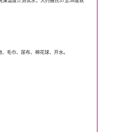
澡温度计测试水，大约摄氏37至38度就
物、毛巾、尿布、棉花球、开水。