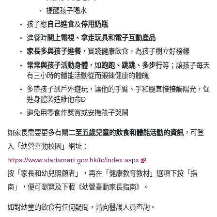
提醒孩子喝水
孩子應
自己進食
及
停用奶瓶
進餐時
關上電視、拿走玩具和電子互動產品
家長多與孩子進餐
，實踐健康飲食，為孩子樹立好榜樣
常常與孩子活動身體
，如
跑跑、跳跳、多步行
等；讓孩子每天
有三小時的體能活動從而鍛鍊健康的體魄
多帶孩子到戶外遊玩，讓他的手臂、手和腿直接接觸陽光，促
進身體製造維他命D
避免用零食作獎賞或安撫孩子哭鬧
如家長需要更多有關
二至五歲兒童的飲食和體能活動的資訊
，可登
入「幼營喜動校園」網址：
https://www.startsmart.gov.hk/tc/index.aspx
按「家長和幼兒照顧者」，再在「健康教育教材」選項下按「指
南」，便可瀏覽及下載《幼營喜動家長指南》。
如對幼童的飲食有任何疑問，請向醫護人員查詢。