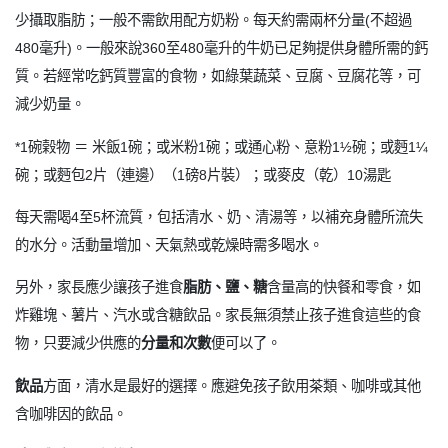
少攝取脂肪；一般不需飲用配方奶粉。每天約需兩杯分量(不超過
480毫升)。一般來說360至480毫升的牛奶已足夠提供身體所需的鈣
質。若經常吃鈣質豐富的食物，如綠葉蔬菜、豆腐、豆腐花等，可
減少奶量。
*1碗榖物 ＝ 米飯1碗；或米粉1碗；或通心粉、意粉1½碗；或麪1¼
碗；或麪包2片（連邊）（1磅8片裝）；或麥皮（乾）10湯匙
每天需喝4至5杯流質，包括清水、奶、清湯等，以補充身體所流失
的水分。活動量增加、天氣熱或乾燥時需多喝水。
另外，家長應少讓孩子進食
脂肪、鹽、糖
含量高的快餐和零食，如
炸雞塊、薯片、汽水或含糖飲品。家長無須禁止孩子進食這些的食
物，只要減少供應的
分量和次數
便可以了。
飲品
方面，清水是最好的選擇。應避免孩子飲用茶類、咖啡或其他
含咖啡因的飲品。