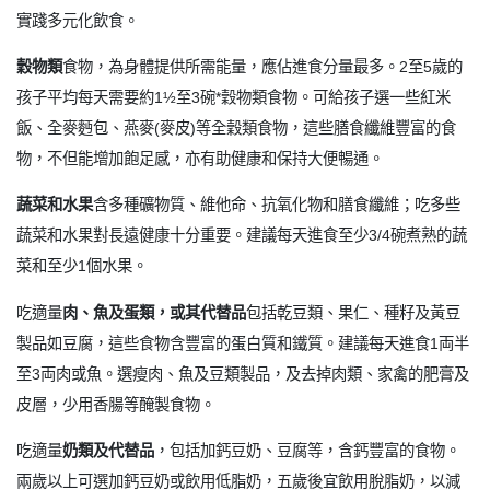
實踐多元化飲食。
穀物類
食物，為身體提供所需能量，應佔進食分量最多。2至5歲的
孩子平均每天需要約1½至3碗*穀物類食物。可給孩子選一些紅米
飯、全麥麪包、燕麥(麥皮)等全穀類食物，這些膳食纖維豐富的食
物，不但能增加飽足感，亦有助健康和保持大便暢通。
蔬菜和水果
含多種礦物質、維他命、抗氧化物和膳食纖維；吃多些
蔬菜和水果對長遠健康十分重要。建議每天進食至少3/4碗煮熟的蔬
菜和至少1個水果。
吃適量
肉、魚及蛋類，或其代替品
包括乾豆類、果仁、種籽及黃豆
製品如豆腐，這些食物含豐富的蛋白質和鐵質。建議每天進食1両半
至3両肉或魚。選瘦肉、魚及豆類製品，及去掉肉類、家禽的肥膏及
皮層，少用香腸等醃製食物。
吃適量
奶類及代替品
，包括加鈣豆奶、豆腐等，含鈣豐富的食物。
兩歲以上可選加鈣豆奶或飲用低脂奶，五歲後宜飲用脫脂奶，以減