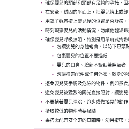
確保嬰兒的頭部和頸部有足夠的承托，因
在安全、穩固的平面上，把嬰兒揹上或卸
用鏡子觀察揹上嬰兒後的位置是否舒適，
時刻觀察嬰兒的活動情況，勿讓他體溫過
確保嬰兒呼吸無阻，特別是用單肩式揹帶
勿讓嬰兒的身體蜷曲，以防下巴緊
包裹嬰兒的位置不要過低
嬰兒的口鼻、臉部不緊貼著照顧者
勿讓揹帶配件或任何外衣、軟身的
避免嬰兒雙手觸及危險的物件，例如煮食
避免嬰兒被猛烈的陽光直接照射，讓嬰兒
不要揹著嬰兒彈跳、跑步或做搖晃的動作
拾取較低的物件時要屈膝
乘搭需配帶安全帶的車輛時，勿用揹帶，