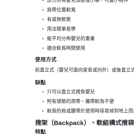
部分附有嬰兒頭墊或小袋，可盛小物件
肩帶位置較寬
有或無軟墊
用法簡單易學
能平均分佈嬰兒的重量
適合較長時間使用
使用方式
前直立式（嬰兒可面向家長或向外）或後直立
缺點
只可以直立式揹負嬰兒
附有頭墊的孭帶，攜帶較為不便
較長的肩或腰帶於使用時容易掉到地上而
揹架（Backpack）、軟結構式揹袋（Soft
特點