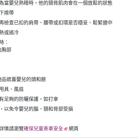
為當嬰兒熟睡時，他的頸背肌肉會在一個放鬆的狀態
下揹帶
再檢查已扣的肩帶、腰帶或扣環是否穩妥、鬆緊適中
熱或過冷
時：
貼胸部
物品遮蓋嬰兒的頭和臉
用具、風扇
有足夠的防曬保護，如打傘
，以免令嬰兒的腦、頸和背部受損
詳情請瀏覽
確保兒童乘車安全
網頁