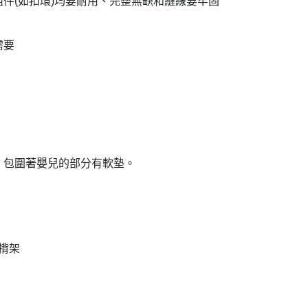
件(如扣環)均要耐用、完整無缺和縫線要牢固
需要
，包圍著嬰兒的部分有軟墊。
揹架