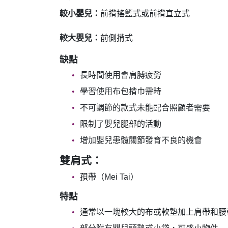
較小嬰兒：
前揹搖籃式或前揹直立式
較大嬰兒：
前側揹式
缺點
長時間使用會肩膊疲勞
學習使用布包揹巾需時
不可調節的款式未能配合照顧者需要
限制了嬰兒腿部的活動
增加嬰兒患髖關節發育不良的機會
雙肩式：
孭帶（Mei Tai）
特點
通常以一塊較大的布或軟墊加上肩帶和腰