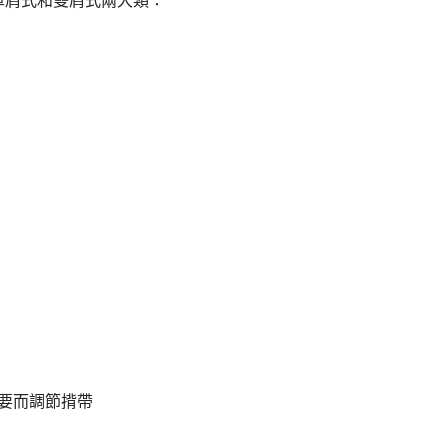
單肩式和雙肩式兩大類：
要而調節揹帶