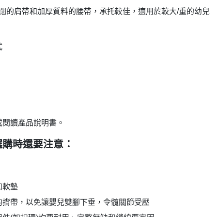
闊的肩帶和加厚質料的腰帶，承托較佳，適用於較大/重的幼兒
式
或閱讀產品說明書。
選購時還要注意：
和軟墊
的揹帶，以免讓嬰兒雙腳下垂，令髖關節受壓