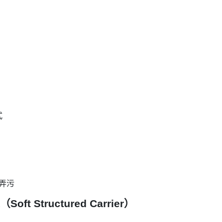
式
弄污
 Structured Carrier）