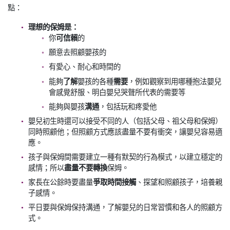
點：
理想的保姆是：
你
可信賴
的
願意去照顧嬰孩的
有愛心、耐心和時間的
能夠
了解
嬰孩的各種
需要
，例如觀察到用哪種抱法嬰兒
會感覺舒服、明白嬰兒哭聲所代表的需要等
能夠與嬰孩
溝通
，包括玩和疼愛他
嬰兒初生時還可以接受不同的人（包括父母、祖父母和保姆）
同時照顧他；但照顧方式應該盡量不要有衝突，讓嬰兒容易適
應。
孩子與保姆間需要建立一種有默契的行為模式，以建立穩定的
感情；所以
盡量不要轉換
保姆。
家長在公餘時要盡量
爭取時間接觸
、探望和照顧孩子，培養親
子感情。
平日要與保姆保持溝通，了解嬰兒的日常習慣和各人的照顧方
式。