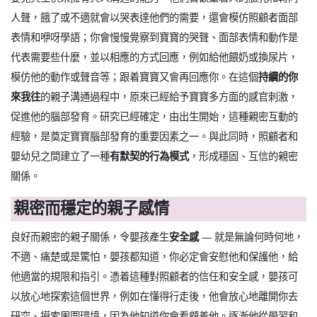
人聲，餓了或不適就會以哭表達他們的需要，還會模仿照顧者面部
表情和咿呀學語；你會慢慢覺察到寶寶的哭聲、面部表情和動作是
代表需要些什麼，並以相應的方式回應，例如給他餵奶或換尿片，
模仿他的動作或聲音等；跟着寶寶又會再回應你。在這個
持續的你
來我往
的親子溝通過程中，原來已經給予寶寶多方面的感官刺激，
促進他的腦部發育。研究已經確定，由出生開始，這種親密互動的
經驗，是奠定寶寶腦部發育的重要因素之一。與此同時，照顧者和
嬰幼兒之間建立了一種
有默契的行為模式
，形成穩固、互信的親密
關係。
親密而穩定的親子感情
良好而親密的親子關係，令嬰孩產生
安全感
― 就是無論何時何地，
不適、痛楚或是驚怕，嬰孩都知道，你必定會安慰他和保護他，給
他適當的規限和指引。憑着這種對照顧者的信任和安全感，嬰孩可
以放心地探索這個世界，例如在懂得行走後，他會放心地離開你去
研究、摸索周圍環境，因為他知道你會看顧着他。逐漸他從學習和