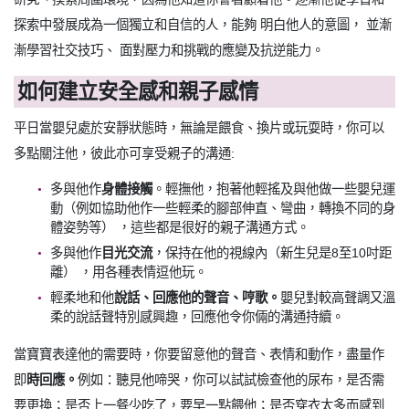
探索中發展成為一個獨立和自信的人，能夠 明白他人的意圖， 並漸
漸學習社交技巧、 面對壓力和挑戰的應變及抗逆能力。
如何建立安全感和親子感情
平日當嬰兒處於安靜狀態時，無論是餵食、換片或玩耍時，你可以
多點關注他，彼此亦可享受親子的溝通:
多與他作
身體接觸
。輕撫他，抱著他輕搖及與他做一些嬰兒運
動（例如協助他作一些輕柔的腳部伸直、彎曲，轉換不同的身
體姿勢等） ，這些都是很好的親子溝通方式。
多與他作
目光交流
，保持在他的視線內（新生兒是8至10吋距
離） ，用各種表情逗他玩。
輕柔地和他
說話、回應他的聲音、哼歌。
嬰兒對較高聲調又溫
柔的說話聲特別感興趣，回應他令你倆的溝通持續。
當寶寶表達他的需要時，你要留意他的聲音、表情和動作，盡量作
即
時回應。
例如：聽見他啼哭，你可以試試檢查他的尿布，是否需
要更換；是否上一餐少吃了，要早一點餵他；是否穿衣太多而感到