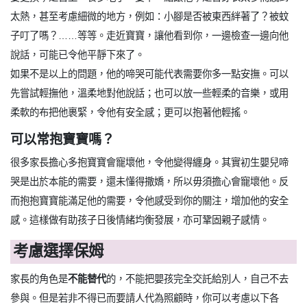
太熱，甚至考慮細微的地方，例如：小腳是否被東西絆著了？被蚊
子叮了嗎？……等等。走近寶寶，讓他看到你，一邊檢查一邊向他
說話，可能已令他平靜下來了。
如果不是以上的問題，他的啼哭可能代表需要你多一點安撫。可以
先嘗試輕撫他，溫柔地對他說話；也可以放一些輕柔的音樂，或用
柔軟的布把他裹緊，令他有安全感；更可以抱著他輕搖。
可以常抱寶寶嗎？
很多家長擔心多抱寶寶會寵壞他，令他變得纏身。其實初生嬰兒啼
哭是出於本能的需要，還未懂得撒嬌，所以毋須擔心會寵壞他。反
而抱抱寶寶能滿足他的需要，令他感受到你的關注，增加他的安全
感。這樣做有助孩子日後情緒均衡發展，亦可鞏固親子感情。
考慮選擇保姆
家長的角色是
不能替代
的，不能把嬰孩完全交託給別人，自己不去
參與。但是若非不得已而要請人代為照顧時，你可以考慮以下各