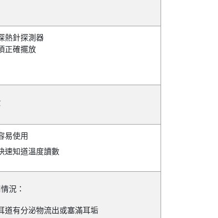
探熱針探測器
須正確擺放
貴
容易使用
快速知道溫度讀數
用情況：
耳道有分泌物流出或塞滿耳垢