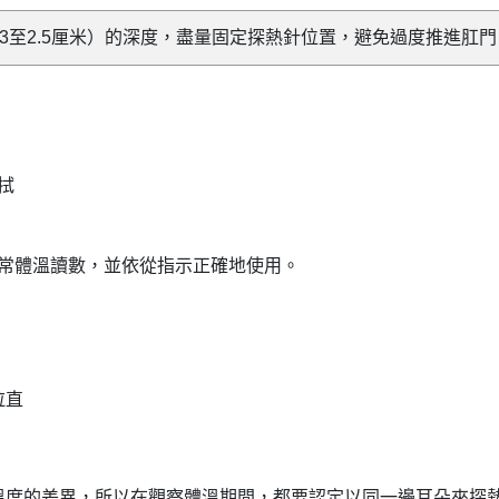
3至2.5厘米）的深度，盡量固定探熱針位置，避免過度推進肛門
拭
常體溫讀數，並依從指示正確地使用。
拉直
溫度的差異，所以在觀察體溫期間，都要認定以同一邊耳朵來探