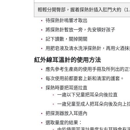
輕輕分開臀部，握着探熱針插入肛門大約（1.
待探熱針嗚響才取出
將探熱針暫放一旁，先安頓好孩子
記下讀數，關掉開關
用肥皂液及清水洗淨探熱針，再用火酒抹
紅外線耳溫計的使用方法
應先參考生產商的使用手冊及所列出的正
每次使用前都要套上新和清潔的護套。
探熱時要把耳道拉直
一歲以下兒童把耳朵向後拉直
一歲兒童至成人把耳朵向後及向上
把探測器放入耳道內
選取量度的結果：
由於使用耳溫計量度左右耳時會有