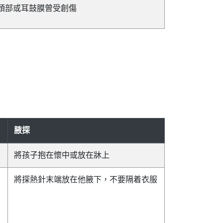
頭部或耳鼓膜曾受創傷
腋探
將孩子抱在懷中或放在牀上
將探熱針末端放在他腋下，不要隔着衣服