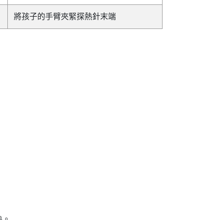
將孩子的手臂夾緊探熱針末端
熱。