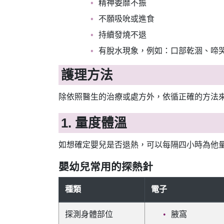
精神委靡不振
不願吸吮或進食
持續發燒不退
有脫水現象，例如：口部乾涸、啼
護理方法
除依照醫生的治療或處方外，依循正確的方法
1. 量度體溫
如想確定嬰兒是否退熱，可以每隔四小時為他
嬰幼兒常用的探熱針
種類
電子
探測身體部位
腋窩