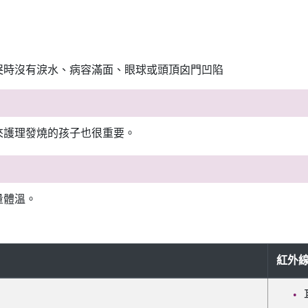
哭時沒有淚水、病容滿面、眼球或頭頂囟門凹陷
來護理發燒的孩子也很重要。
量體溫。
紅外