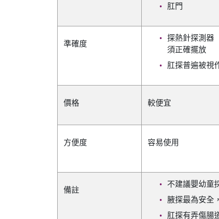
肛門
探熱針探測器
準確度
須正確擺放
肛探普遍被視
價格
較便宜
方便度
容易使用
不建議嬰幼童
備註
腋探最為安全
肛探有弄傷腸