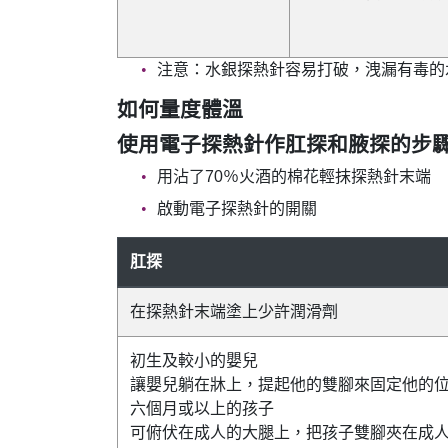
注意：水銀探熱針容易打破，洩漏有毒的
如何量度體溫
使用電子探熱針作肛探和腋探的步驟
用沾了70％火酒的棉花輕抹探熱針末端
啟動電子探熱針的開關
肛探
在探熱針末端塗上少許潤滑劑
初生及較小的嬰兒
讓嬰兒躺在牀上，提起他的雙腳來固定他的
六個月或以上的孩子
可俯伏在成人的大腿上，把孩子雙腳夾在成