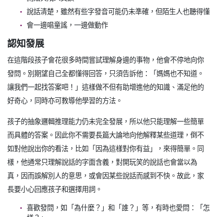
說話清楚，雖然有些字發音可能仍未準確，但陌生人也聽得懂
會一邊唱童謠，一邊做動作
認知發展
在這階段孩子會花很多時間嘗試理解身邊的事物，他會不停地向你
發問。別期望自己全都懂得回答，只須告訴他：「媽媽也不知道。
讓我們一起找答案吧！」這樣做不但有助增進他的知識、滿足他的
好奇心，同時亦可教導他學習的方法。
孩子的抽象邏輯推理能力仍未完全發展，所以他只能理解一些簡單
而具體的答案。因此你不需要長篇大論地向他解釋某些道理，倒不
如對他說出你的看法，比如「因為這樣對你有益」，來得簡單。同
樣，他通常只理解說話的字面含義，對開玩笑的說話也會當以為
真，因而誤解別人的意思，或會因某些說話而感到不快。故此，家
長要小心回應孩子和選擇用詞。
喜歡發問，如「為什麼？」和「誰？」等，有時也愛問：「怎