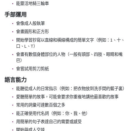
能靈活地騎三輪車
手部運用
會像成人般執筆
會畫圓形和正方形
開始學習抄寫以直線和橫線構成的簡單文字（例如：1、十、
口、L、T）
會畫有數個身體部位的人物（一般有頭部、四肢、眼睛和嘴
巴）
會嘗試用剪刀剪紙
語言能力
能聽從成人的日常指示（例如：把衣物放到洗手間的籃子裏）
愛聽簡單的故事，可能會要求你重複地講他最喜歡的故事
常用的詞彙可達數百個之多
能正確使用代名詞（例如：你、我、他）
用簡單的句子表達自己的需要或感受
開始與成人交談