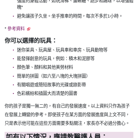
強度的身體活動，如玩滑梯、盪鞦韆、跑步和踢球，以增強體
魄*
避免讓孩子久坐。坐手推車的時間，每次不多於1小時。
*
參考資料
你可以選擇的玩具：
迷你茶具、玩具屋、玩具車和車房、玩具動物等
能發揮創意的玩具，例如：積木和泥膠等
顏色筆、顏料和其他美勞材料
簡單的拼圖（如六至八塊的大塊拼圖）
有關唱遊或簡短故事的光碟或錄影帶
色彩繽紛和插圖大而清楚的圖書
你的孩子是獨一無二的，有自己的發展速度。以上資料只作為孩子
在發展上轉變的參考。即使孩子在某方面的發展進度與上文不同，
只是表示他可能在這些方面需要多點關注，家長亦不必過分擔心。
如有以下情況，應請教醫護人員：