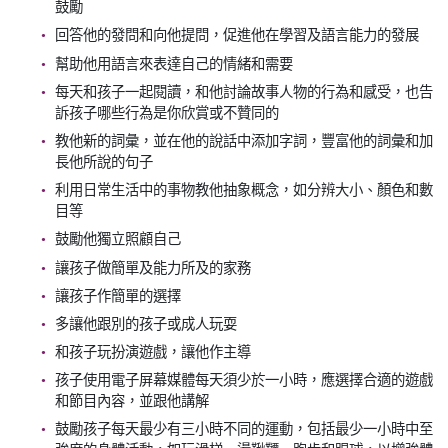
鼓勵
回答他的發問和向他提問，促進他在學習及語言能力的發展
幫助他用語言來表達自己的情緒和需要
每天和孩子一起閱讀，和他討論故事人物的行為和感受，也告
訴孩子哪些行為是你欣賞或不贊同的
教他新的詞彙，並在他的說話中添加字詞，豐富他的詞彙和加
長他所說的句子
利用日常生活中的事物教他抽象概念，如分辨大小、顏色和數
目等
鼓勵他獨立照顧自己
讓孩子做簡單及能力所及的家務
讓孩子作簡單的選擇
多讓他跟別的孩子或成人玩耍
和孩子玩扮演遊戲，讓他作主導
孩子使用電子屏幕媒體每天須少於一小時，應選擇合適的遊戲
和節目內容，並跟他講解
鼓勵孩子每天最少有三小時不同的運動，包括最少一小時中至