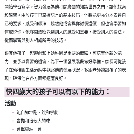
開始學習寫字。智力發展為他打開廣闊的知識世界之門，讓他探索
和學習。由於孩子已掌握語言的基本技巧，他將能更充分地表達自
己的要求、感受和想法。雖然他或會與你討價還價，但也會學習如
何取悦你。他亦開始察覺到別人的感受和需要，接受別人的看法，
從而學習與別人相處所需的技巧。
跟其他孩子一起遊戲和上幼稚園是重要的體驗，可培育他新的能
力，並予以實習的機會，為下一個發展階段做好準備。家長可從孩
子在幼稚園生活適應中觀察他的發展狀況，多跟老師談談孩子的表
現，確保他在各方面都適應良好。
快四歲大的孩子可以有以下的能力：
活動
能自如地跑、跳和攀爬
會拋和接較大的球
會單腳站一會