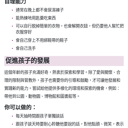
自理能力
通常在晚上都不會尿濕褲子
能熟練地用匙羹吃東西
可以自行脱掉簡單的衣物，也會解開衣鈕，但仍要他人幫忙把
衣服穿好
會自己穿上不用綁鞋帶的鞋子
會自己洗手
促進孩子的發展
這個年齡的孩子充滿好奇，熱衷於探索和學習。除了愛與關懷、合
理的限制與管教外，孩子也需要你的引導和鼓勵，才可讓他發展和
實踐新的能力。嘗試給他提供多樣化的環境和探索的機會，例如：
帶他到公園、動物園、博物館和圖書館等。
你可以做的：
每天抽時間跟孩子單獨談話
跟孩子談天時要耐心聆聽他要說的話，對他點頭、微笑，表示