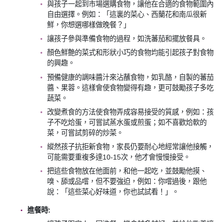
與孩子一起到市場選購食物，讓他在合適的食物範圍內
自由選擇。例如：「這裏的菜心、西蘭花和南瓜很新
鮮，你想選哪樣做晚餐？」
讓孩子參與準備食物的過程，如洗蕃茄和擺放餐具。
顏色鮮艶的菜式和形狀小巧的食物均能引起孩子對食物
的興趣。
預備健康的調味醬汁來沾蘸食物，如乳酪，自製的蕃茄
醬、果蓉。這樣會使食物變得有趣，更可鼓勵孩子多吃
蔬菜。
改變煮食的方法使食物弄成容易接受的質感，例如：孩
子不吃烚蛋，可嘗試蒸水蛋或煎蛋；如不喜歡烚軟的
菜，可嘗試剪碎的炒菜。
縱然孩子抗拒新食物，家長仍要耐心地經常讓他接觸，
可能需要重複多達10-15次，他才會慢慢接受。
把這些食物放在他面前，和他一起吃，並鼓勵他摸、
嗅、舔或品嚐，但不要強迫，例如：你嚐過後，跟他
說：「這些菜心好味道，你也試試看！」。
進餐時: