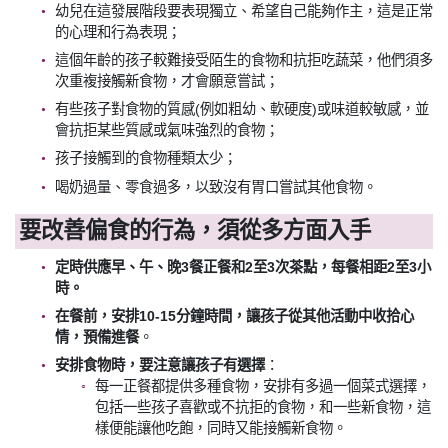
幼兒在這發展階段要表現獨立、希望自己能夠作主，這是正常
的心理和行為表現；
這個年齡的孩子較難接受陌生的食物和抗拒吃蔬菜，他們須多
次重複接觸新食物，才會願意嘗試；
有些孩子對食物的質感(例如粗幼、軟硬度)或味道較敏感，並
會抗拒某些質感或氣味強烈的食物；
孩子接觸到的食物種類太少；
喝奶過量、零食過多，以致沒有胃口嘗試其他食物。
要改善偏食的行為，須從多方面入手
定時供應早、午、晚3餐正餐和2至3次茶點，每餐相距2至3小
時。
在餐前，安排10-15分鐘時間，讓孩子從其他活動中收拾心
情，預備進餐
。
安排食物時，要注意讓孩子有選擇
：
每一正餐都提供多種食物，安排有多過一個菜式選擇，
包括一些孩子喜歡或不抗拒的食物，和一些新食物，這
樣便能讓他吃飽，同時又能接觸新食物。