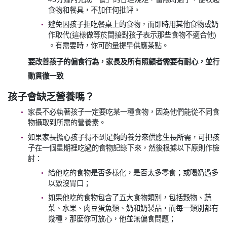
食物和餐具，不加任何批評。
避免因孩子拒吃餐桌上的食物，而即時用其他食物或奶
作取代(這樣做等於間接對孩子表示那些食物不適合他)
。有需要時，你可酌量提早供應茶點。
要改善孩子的偏食行為，家長及所有照顧者需要有耐心，並行
動貫徹一致
孩子會缺乏營養嗎？
家長不必執著孩子一定要吃某一種食物，因為他們能從不同食
物攝取到所需的營養素。
如果家長擔心孩子得不到足夠的養分來供應生長所需，可把孩
子在一個星期裡吃過的食物記錄下來，然後根據以下原則作檢
討：
給他吃的食物是否多樣化，是否太多零食；或喝奶過多
以致沒胃口；
如果他吃的食物包含了五大食物類別，包括穀物、蔬
菜、水果、肉豆蛋魚類、奶和奶製品，而每一類別都有
幾種，那麼你可放心，他並無偏食問題；