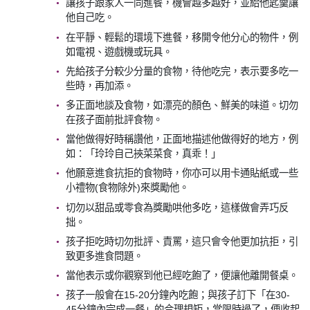
讓孩子跟家人一同進餐，機會越多越好，並給他匙羹讓
他自己吃。
在平靜、輕鬆的環境下進餐，移開令他分心的物件，例
如電視、遊戲機或玩具。
先給孩子分較少分量的食物，待他吃完，表示要多吃一
些時，再加添。
多正面地談及食物，如漂亮的顏色、鮮美的味道。切勿
在孩子面前批評食物。
當他做得好時稱讚他，正面地描述他做得好的地方，例
如：「玲玲自己挾菜菜食，真乖！」
他願意進食抗拒的食物時，你亦可以用卡通貼紙或一些
小禮物(食物除外)來獎勵他。
切勿以甜品或零食為獎勵哄他多吃，這樣做會弄巧反
拙。
孩子拒吃時切勿批評、責罵，這只會令他更加抗拒，引
致更多進食問題。
當他表示或你觀察到他已經吃飽了，便讓他離開餐桌。
孩子一般會在15-20分鐘內吃飽；與孩子訂下「在30-
45分鐘內完成一餐」的合理規矩，當限時過了，便收起