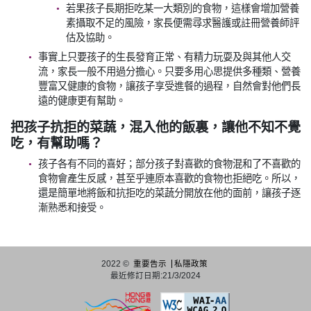
若果孩子長期拒吃某一大類別的食物，這樣會增加營養
素攝取不足的風險，家長便需尋求醫護或註冊營養師評
估及協助。
事實上只要孩子的生長發育正常、有精力玩耍及與其他人交
流，家長一般不用過分擔心。只要多用心思提供多種類、營養
豐富又健康的食物，讓孩子享受進餐的過程，自然會對他們長
遠的健康更有幫助。
把孩子抗拒的菜蔬，混入他的飯裏，讓他不知不覺
吃，有幫助嗎？
孩子各有不同的喜好；部分孩子對喜歡的食物混和了不喜歡的
食物會產生反感，甚至乎連原本喜歡的食物也拒絕吃。所以，
還是簡單地將飯和抗拒吃的菜蔬分開放在他的面前，讓孩子逐
漸熟悉和接受。
2022 ©
重要告示
私隱政策
最近修訂日期:21/3/2024