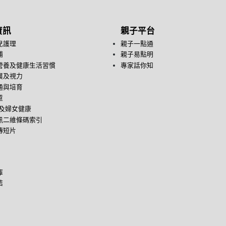
資訊
親子平台
兒護理
親子一點通
哺
親子易點明
營養及健康生活習慣
專家話你知
展及視力
通與培育
童
後及婦女健康
訊二維條碼索引
傳短片
庫
結