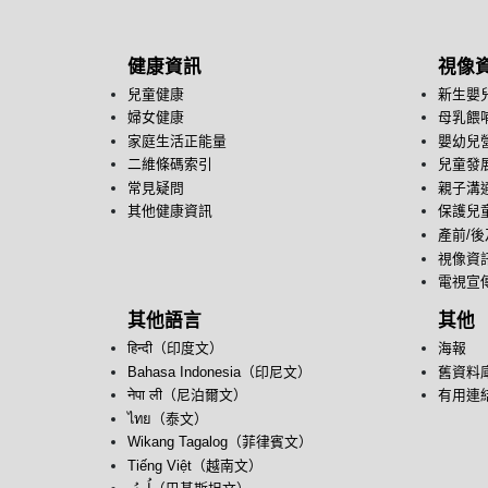
健康資訊
視像
兒童健康
新生嬰
婦女健康
母乳餵
家庭生活正能量
嬰幼兒
二維條碼索引
兒童發
常見疑問
親子溝
其他健康資訊
保護兒
產前/
視像資
電視宣
其他語言
其他
हिन्दी（印度文）
海報
Bahasa Indonesia（印尼文）
舊資料
नेपा ली（尼泊爾文）
有用連
ไทย（泰文）
Wikang Tagalog（菲律賓文）
Tiếng Việt（越南文）