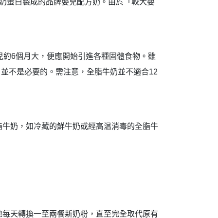
牛奶蛋白製成的品牌嬰兒配方奶。由於「較大嬰
兒約6個月大，便應開始引進各種固體食物。雖
，並不是必要的。需注意，全脂牛奶並不適合12
脂牛奶，如冷藏的鮮牛奶或經高温消毒的全脂牛
。
地每天轉換一至兩餐新奶粉，直至完全取代原有