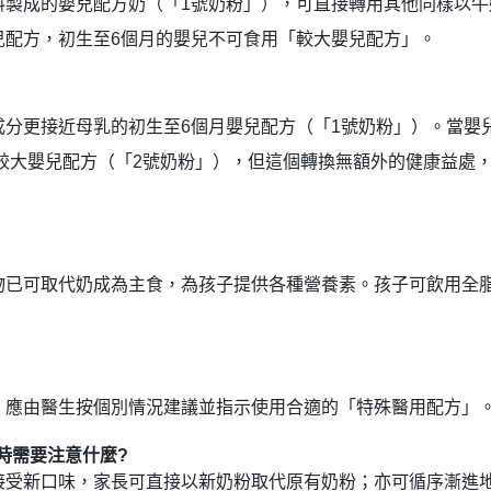
料製成的嬰兒配方奶（「1號奶粉」），可直接轉用其他同樣以
兒配方，初生至6個月的嬰兒不可食用「較大嬰兒配方」。
分更接近母乳的初生至6個月嬰兒配方（「1號奶粉」）。當嬰
月較大嬰兒配方（「2號奶粉」），但這個轉換無額外的健康益處
物已可取代奶成為主食，為孩子提供各種營養素。孩子可飲用全
，應由醫生按個別情況建議並指示使用合適的「特殊醫用配方」
時需要注意什麼?
接受新口味，家長可直接以新奶粉取代原有奶粉；亦可循序漸進