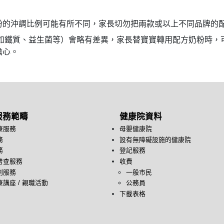
粉的沖調比例可能有所不同，家長切勿把兩款或以上不同品牌的
例如鐵質、益生菌等）會略有差異，家長替寶寶轉用配方奶粉時，
擔心。
服務範疇
健康院資料
康服務
母嬰健康院
務
設有無障礙設施的健康院
務
登記服務
普查服務
收費
劃服務
一般市民
講座 / 親職活動
公務員
下載表格