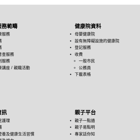
服務範疇
健康院資料
康服務
母嬰健康院
務
設有無障礙設施的健康院
務
登記服務
普查服務
收費
劃服務
一般市民
講座 / 親職活動
公務員
下載表格
資訊
親子平台
兒護理
親子一點通
哺
親子易點明
營養及健康生活習慣
專家話你知