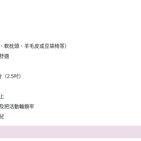
、軟枕頭、羊毛皮或豆袋椅等）
舒適
（2.5吋）
上
及把活動輪鎖牢
兒