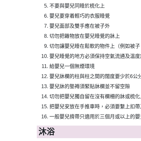
不要與嬰兒同睡於梳化上
嬰兒要穿着輕巧的衣服睡覺
嬰兒面部及雙手應在被子外
切勿把雜物放在嬰兒睡覺的牀上
切勿讓嬰兒睡在鬆軟的物件上（例如被子
嬰兒睡覺的地方必須保持空氣流通及温度
給嬰兒一個無煙環境
嬰兒牀欄的柱與柱之間的闊度要少於6公分
嬰兒牀的墊褥須緊貼牀欄並不留空隙
切勿把嬰兒獨自留在沒有欄柵的牀或梳化
把嬰兒安放在手推車時，必須要繫上扣帶
一般嬰兒揹帶只適用於三個月或以上的嬰
沐浴