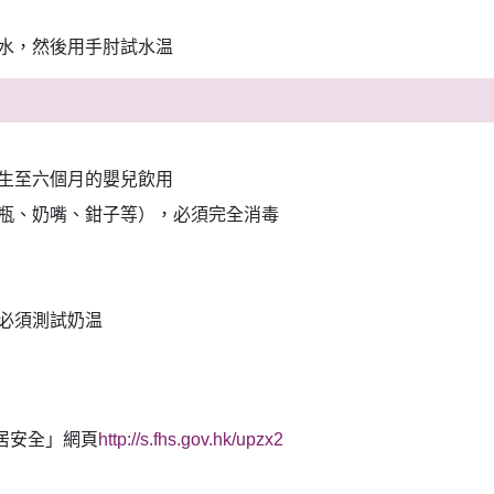
水，然後用手肘試水温
生至六個月的嬰兒飲用
瓶、奶嘴、鉗子等），必須完全消毒
必須測試奶温
居安全」網頁
http://s.fhs.gov.hk/upzx2