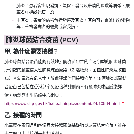
肺炎：患者會出現發燒、氣促、發冷及帶痰的咳嗽等病徵，嚴
重者可導致死亡；及
中耳炎：患者的病徵包括發燒及耳痛，耳內可能會流出分泌物
等，重複發病者的聽覺或會受損。
肺炎球菌結合疫苗 (PCV)
甲. 為什麼需要接種？
肺炎球菌結合疫苗能夠有效地預防疫苗包含的血清類型的肺炎球菌
所引致的嚴重侵入性肺炎球菌感染（如腦膜炎、菌血性肺炎及敗血
病）。幼童為高危人士，故此建議他們接種疫苗。15價肺炎球菌結
合疫苗已包括在香港兒童免疫接種計劃內。有關肺炎球菌感染詳
情，請瀏覽衞生防護中心網頁：
https://www.chp.gov.hk/tc/healthtopics/content/24/10584.html
乙. 接種的時間
小童應在兩個月和四個月大接種兩劑基礎肺炎球菌結合疫苗，並在
十二個月大時接種一劑加強劑。