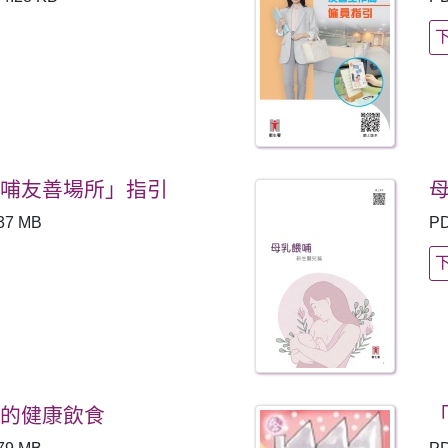
餵哺友善場所」指引
母
37 MB
P
期的健康飲食