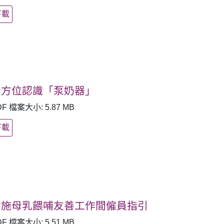
下載
全方位認識「泵奶器」
DF 檔案大小: 5.87 MB
下載
實施母乳餵哺友善工作間僱員指引
DF 檔案大小: 5.51 MB