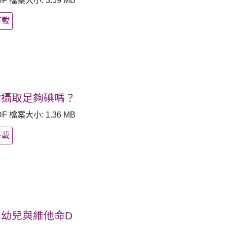
DF 檔案大小: 3.59 MB
下載
你攝取足夠碘嗎？
DF 檔案大小: 1.36 MB
下載
嬰幼兒與維他命D