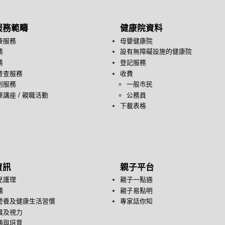
服務範疇
健康院資料
康服務
母嬰健康院
務
設有無障礙設施的健康院
務
登記服務
普查服務
收費
劃服務
一般市民
講座 / 親職活動
公務員
下載表格
資訊
親子平台
兒護理
親子一點通
哺
親子易點明
營養及健康生活習慣
專家話你知
展及視力
通與培育