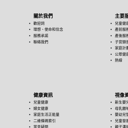
關於我們
主要
歡迎詞
兒童健
理想、使命和信念
產前服
服務承諾
產後服
聯絡我們
子宮頸
家庭計
公眾健康
熱線
健康資訊
視像
兒童健康
新生嬰
婦女健康
母乳餵
家庭生活正能量
嬰幼兒
二維條碼索引
兒童發
常見疑問
親子溝