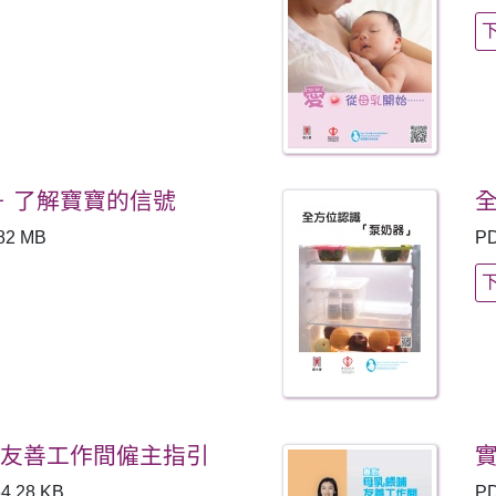
－ 了解寶寶的信號
82 MB
P
哺友善工作間僱主指引
4.28 KB
P