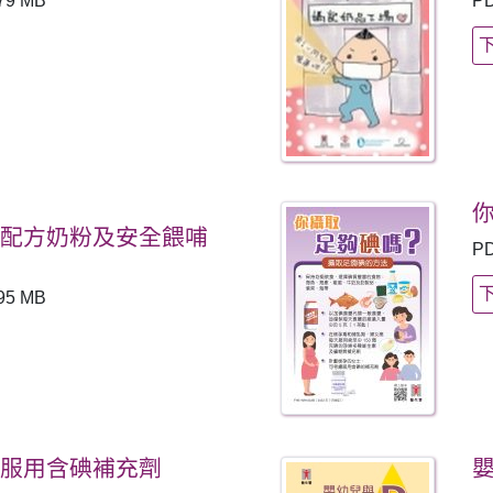
79 MB
P
引
調配方奶粉及安全餵哺
P
95 MB
要服用含碘補充劑