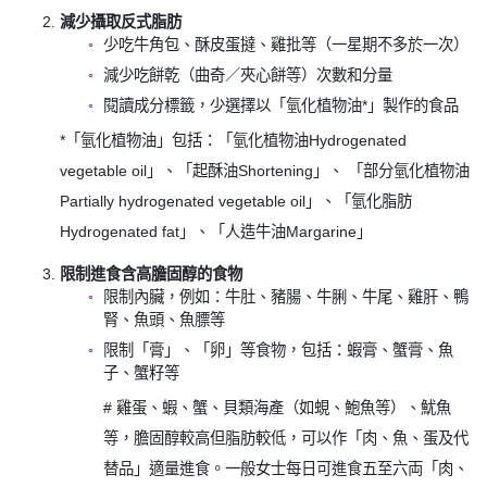
減少攝取反式脂肪
少吃牛角包、酥皮蛋撻、雞批等（一星期不多於一次）
減少吃餅乾（曲奇／夾心餅等）次數和分量
閱讀成分標籤，少選擇以「氫化植物油*」製作的食品
*「氫化植物油」包括：「氫化植物油Hydrogenated
vegetable oil」、「起酥油Shortening」、 「部分氫化植物油
Partially hydrogenated vegetable oil」、「氫化脂肪
Hydrogenated fat」、「人造牛油Margarine」
限制進食含高膽固醇的食物
限制內臟，例如：牛肚、豬腸、牛脷、牛尾、雞肝、鴨
腎、魚頭、魚膘等
限制「膏」、「卵」等食物，包括：蝦膏、蟹膏、魚
子、蟹籽等
# 雞蛋、蝦、蟹、貝類海產（如蜆、鮑魚等）、魷魚
等，膽固醇較高但脂肪較低，可以作「肉、魚、蛋及代
替品」適量進食。一般女士每日可進食五至六両「肉、