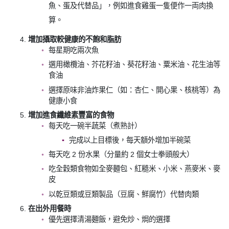
魚、蛋及代替品」，例如進食雞蛋一隻便作一両肉換
算。
增加攝取較健康的不飽和脂肪
每星期吃兩次魚
選用橄欖油、芥花籽油、葵花籽油、粟米油、花生油等
食油
選擇原味非油炸果仁（如：杏仁、開心果、核桃等）為
健康小食
增加進食纖維素豐富的食物
每天吃一碗半蔬菜（煮熟計）
完成以上目標後，每天額外增加半碗菜
每天吃 2 份水果（分量約 2 個女士拳頭般大）
吃全穀類食物如全麥麵包、紅糙米、小米、燕麥米、麥
皮
以乾豆類或豆類製品（豆腐、鮮腐竹）代替肉類
在出外用餐時
優先選擇清湯麵飯，避免炒、焗的選擇