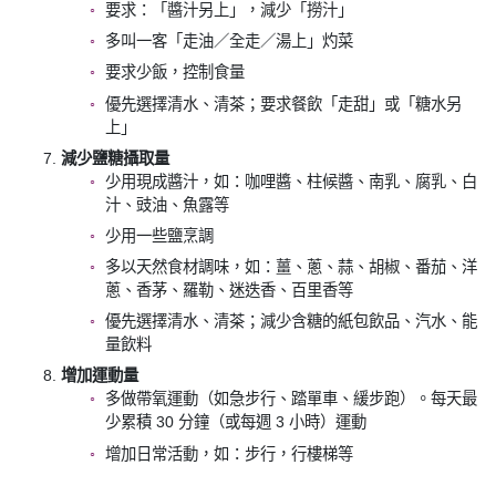
要求：「醬汁另上」，減少「撈汁」
多叫一客「走油／全走／湯上」灼菜
要求少飯，控制食量
優先選擇清水、清茶；要求餐飲「走甜」或「糖水另
上」
減少鹽糖攝取量
少用現成醬汁，如：咖哩醬、柱候醬、南乳、腐乳、白
汁、豉油、魚露等
少用一些鹽烹調
多以天然食材調味，如：薑、蔥、蒜、胡椒、番茄、洋
蔥、香茅、羅勒、迷迭香、百里香等
優先選擇清水、清茶；減少含糖的紙包飲品、汽水、能
量飲料
增加運動量
多做帶氧運動（如急步行、踏單車、緩步跑）。每天最
少累積 30 分鐘（或每週 3 小時）運動
增加日常活動，如：步行，行樓梯等