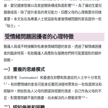
4
,
5
身、嬰兒健康發展以及家庭關係構成負面影響
。為了讓初生嬰兒
健康成長，除了提升家長的育兒能力，回應父母的心理需要亦同樣
重要。本文旨在為專業人士就協助有產後情緒問題的家長提供一些
「貼士」。
受情緒問題困擾者的心理特徵
醫護人員或不時接觸到有產後情緒問題的家長，透過了解情緒困擾
者的臨床特質，有助醫護人員應對在服務他們時可能要面對的額外
挑戰。
一）重複的思維模式
反芻思考（rumination）和憂慮在抑鬱和焦慮症的人士中十分常見
6
,
7
。有抑鬱情緒的家長可能會反覆而消極地聚焦在一些負面想法和
經驗中，例如對為人父母的期望與現實的落差、自己作為父母的不
4
,
8
足、對寶寶照顧不當的擔憂、尚未解決的人際衝突等
。
二）認知偏差和困難