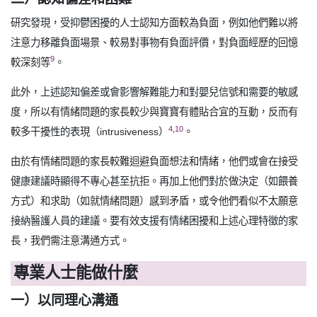
研究發現，受抑鬱困擾的人士認知方面較為負面，例如他們難以將
注意力移離負面場景、較易對事物有負面評價，對負面經歷的回憶
9
較深刻等
。
此外，上述認知偏差或會影響解難能力和對嬰兒信號和需要的敏感
度，所以有情緒問題的家長較少與寶寶有體貼合宜的互動，反而有
4
,
10
較多干擾性的表現（intrusiveness）
。
由於有情緒問題的家長較難迴避負面想法和情緒，他們或會在接受
健康建議時顯得不專心甚至抗拒。再加上他們對於做決定（如餵養
方式）和求助（如就情緒問題）感到矛盾，或令他們看似不太願意
接納醫護人員的建議。要有效支援有情緒困擾和上述心理特徵的家
長，我們需注意溝通方式。
專業人士能做什麼
一）以同理心溝通