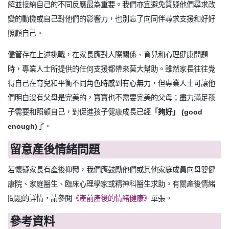
解並接納自己的不同反應最為重要。我們亦宜避免質疑他們尋求改
變的動機或自己對他們的影響力，也別忘了向同伴尋求支援和好好
照顧自己。
儘管存在上述挑戰，在家長應對人際關係、育兒和心理健康問題
時，專業人士所提供的任何支援都帶來莫大幫助。雖然家長往往覺
得自己在育兒和平衡不同角色時感到有心無力，但專業人士可讓他
們明白沒有父母是完美的，寶寶也不需要完美的父母；盡力滿足孩
子需要和照顧自己，對促進孩子健康成長已經
「夠好」
(good
enough)
了。
留意產後情緒問題
若懷疑家長有產後抑鬱，我們應鼓勵他們或其他家庭成員向母嬰健
康院、家庭醫生、臨床心理學家或精神科醫生求助。有關產後情緒
問題的詳情，請參閱
《產前產後的情緒健康》
單張。
參考資料