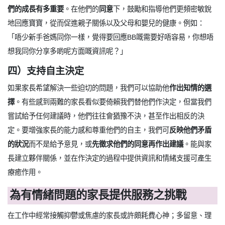
們的成長有多重要
。在他們的
同意
下，鼓勵和指導他們更頻密敏銳
地回應寶寶，從而促進親子關係以及父母和嬰兒的健康。例如：
「唔少新手爸媽同你一樣，覺得要回應BB嘅需要好唔容易，你想唔
想我同你分享多啲呢方面嘅資訊呢？」
四）支持自主決定
如果家長希望解決一些迫切的問題，我們可以協助他
作出知情的選
擇
。有些感到兩難的家長看似要倚賴我們替他們作決定，但當我們
嘗試給予任何建議時，他們往往會猶豫不決，甚至作出相反的決
定。要增強家長的能力感和尊重他們的自主，我們可
反映他們矛盾
的狀況
而不是給予意見，或
先徵求他們的同意再作出建議
。能與家
長建立夥伴關係，並在作決定的過程中提供資訊和情緒支援可產生
療癒作用。
為有情緒問題的家長提供服務之挑戰
在工作中經常接觸抑鬱或焦慮的家長或許頗耗費心神；多留意、理