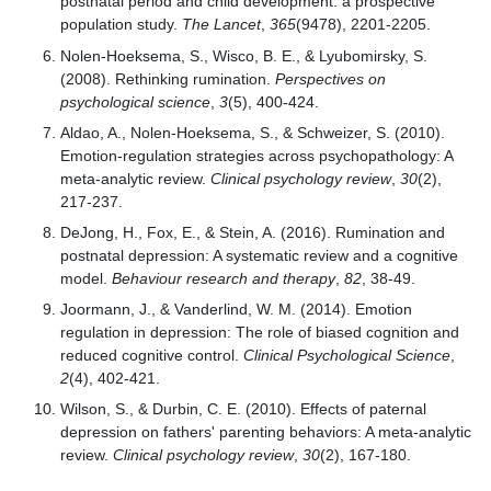
postnatal period and child development: a prospective
population study.
The Lancet
,
365
(9478), 2201-2205.
Nolen-Hoeksema, S., Wisco, B. E., & Lyubomirsky, S.
(2008). Rethinking rumination.
Perspectives on
psychological science
,
3
(5), 400-424.
Aldao, A., Nolen-Hoeksema, S., & Schweizer, S. (2010).
Emotion-regulation strategies across psychopathology: A
meta-analytic review.
Clinical psychology review
,
30
(2),
217-237.
DeJong, H., Fox, E., & Stein, A. (2016). Rumination and
postnatal depression: A systematic review and a cognitive
model.
Behaviour research and therapy
,
82
, 38-49.
Joormann, J., & Vanderlind, W. M. (2014). Emotion
regulation in depression: The role of biased cognition and
reduced cognitive control.
Clinical Psychological Science
,
2
(4), 402-421.
Wilson, S., & Durbin, C. E. (2010). Effects of paternal
depression on fathers' parenting behaviors: A meta-analytic
review.
Clinical psychology review
,
30
(2), 167-180.