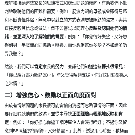
理解和接納這些家長的思維模式和處理問題的傾向，有助我們不批
判地聆聽他們的困難和需要。例如，筋疲力竭的母親或會顯得易怒
和不斷責怪伴侶，無意中以對立的方式表達想被照顧的渴求。與其
直接反駁其信念或做法，倒不如嘗試以同理心
反映及認同她們的情
緒
，並
更深入地了解她們的需要
，例如：「你覺得好失望，又好想
得到另一半嘅關心同協助。喺邊方面你想佢幫你多啲？不如講多啲
畀我聽？」
然後，我們可以
肯定
家長的
努力
，並讓他們知道這些
掙扎很常見
：
「你已經好盡力照顧BB，同時又覺得唔夠支援。你好忟同攰都係人
之常情。」
二）增強信心、鼓勵以正面角度面對
由於有情緒問題的家長很可能會偏向消極而忽略事情的正面，因此
要仔細聆聽他們的敘述，並從中尋找
正面經驗
再
輕柔地反映和肯
定
，例如：「你好擔心你返工嗰時屋企人會湊得唔好；不過你又留
意到BB照樣食得瞓得，又好精靈。」此外，透過用心聆聽、積極而