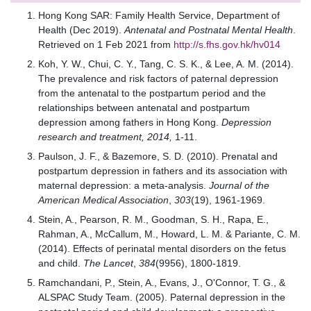
Hong Kong SAR: Family Health Service, Department of
Health (Dec 2019).
Antenatal and Postnatal Mental Health
.
Retrieved on 1 Feb 2021 from
http://s.fhs.gov.hk/hv014
Koh, Y. W., Chui, C. Y., Tang, C. S. K., & Lee, A. M. (2014).
The prevalence and risk factors of paternal depression
from the antenatal to the postpartum period and the
relationships between antenatal and postpartum
depression among fathers in Hong Kong.
Depression
research and treatment, 2014,
1-11.
Paulson, J. F., & Bazemore, S. D. (2010). Prenatal and
postpartum depression in fathers and its association with
maternal depression: a meta-analysis.
Journal of the
American Medical Association
,
303
(19), 1961-1969.
Stein, A., Pearson, R. M., Goodman, S. H., Rapa, E.,
Rahman, A., McCallum, M., Howard, L. M. & Pariante, C. M.
(2014). Effects of perinatal mental disorders on the fetus
and child.
The Lancet
,
384
(9956), 1800-1819.
Ramchandani, P., Stein, A., Evans, J., O'Connor, T. G., &
ALSPAC Study Team. (2005). Paternal depression in the