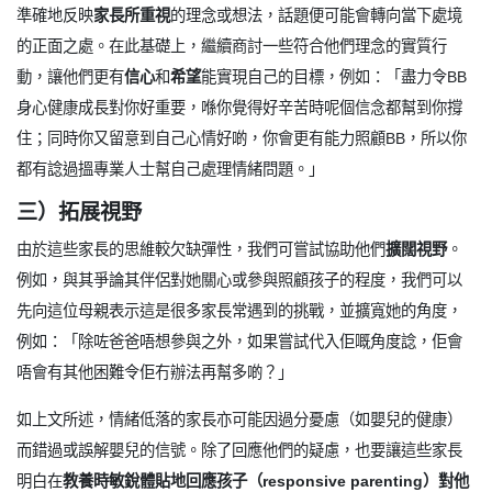
準確地反映
家長所重視
的理念或想法，話題便可能會轉向當下處境
的正面之處。在此基礎上，繼續商討一些符合他們理念的實質行
動，讓他們更有
信心
和
希望
能實現自己的目標，例如：「盡力令BB
身心健康成長對你好重要，喺你覺得好辛苦時呢個信念都幫到你撐
住；同時你又留意到自己心情好啲，你會更有能力照顧BB，所以你
都有諗過搵專業人士幫自己處理情緒問題。」
三）拓展視野
由於這些家長的思維較欠缺彈性，我們可嘗試協助他們
擴闊視野
。
例如，與其爭論其伴侶對她關心或參與照顧孩子的程度，我們可以
先向這位母親表示這是很多家長常遇到的挑戰，並擴寬她的角度，
例如：「除咗爸爸唔想參與之外，如果嘗試代入佢嘅角度諗，佢會
唔會有其他困難令佢冇辦法再幫多啲？」
如上文所述，情緒低落的家長亦可能因過分憂慮（如嬰兒的健康）
而錯過或誤解嬰兒的信號。除了回應他們的疑慮，也要讓這些家長
明白在
教養時敏銳體貼地回應孩子（responsive parenting）對他