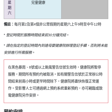
星
兒童健康
期
六
備註：
每月第2及第4個非公眾假期的星期六上午9時至中午12時
*
登記時間於服務時間結束前30分鐘完結
。
*
請在指定的登記時間內到達母嬰健康院辦理登記手續，否則將未能
安排進行所需服務
。
在黑色暴雨、8號或以上颱風警告信號生效時，健康院將暫停
服務，期間所有預約均被取消。如有關警告信號於正常辦公時
間結束前兩小時或更早時間除下，健康院將盡快恢復正常運
作。受影響人士可通過網上預約系統重新預約，亦可親臨或致
電健康院另作安排。
預約安排