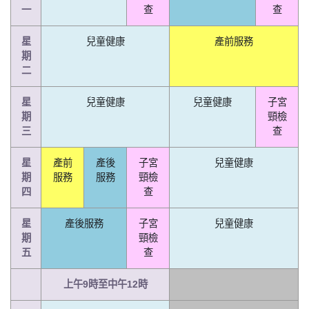
一
查
查
星
兒童健康
產前服務
期
二
星
兒童健康
兒童健康
子宮
期
頸檢
三
查
星
產前
產後
子宮
兒童健康
期
服務
服務
頸檢
四
查
星
產後服務
子宮
兒童健康
期
頸檢
五
查
上午9時至中午12時