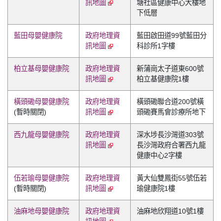
訊地圖
塘社區健康中心大樓地
下低層
藍田母嬰健康院
政府地理資
藍田啟田道99號藍田分
訊地圖
科診所1字樓
柏立基母嬰健康院
政府地理資
新蒲崗太子道東600號
訊地圖
柏立基健康院1樓
橫頭磡母嬰健康院
政府地理資
橫頭磡聯合道200號橫
(暫時關閉)
訊地圖
頭磡賽馬會診療所地下
西九龍母嬰健康院
政府地理資
深水埗長沙灣道303號
訊地圖
長沙灣政府合署西九龍
健康中心2字樓
伍若瑜母嬰健康院
政府地理資
黃大仙雙鳳街55號伍若
(暫時關閉)
訊地圖
瑜健康院1樓
油麻地母嬰健康院
政府地理資
油麻地欣翔道10號1樓