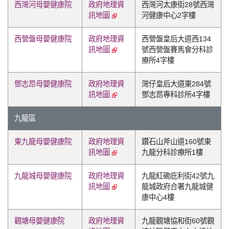
西灣河母嬰健康院
政府地理資
西灣河太康街28號西灣
訊地圖
河健康中心2字樓
西營盤母嬰健康院
政府地理資
西營盤皇后大道西134
訊地圖
號西營盤賽馬會分科診
療所4字樓
鄧志昂母嬰健康院
政府地理資
灣仔皇后大道東284號
訊地圖
鄧志昂專科診所4字樓
九龍區
東九龍母嬰健康院
政府地理資
鑽石山斧山道160號東
訊地圖
九龍分科診療所1樓
九龍城母嬰健康院
政府地理資
九龍紅磡庇利街42號九
訊地圖
龍城政府合署九龍城健
康中心4樓
觀塘母嬰健康院
政府地理資
九龍觀塘協和街60號觀