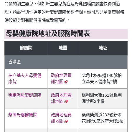
問題的初生嬰兒，例如新生嬰兒黃疸及母乳餵哺問題盡快得到治
理，請盡早與你選定的母嬰健康院預約時間。你可於兒童健康服務
時段親身到有關健康院或致電預約。
母嬰健康院地址及服務時間表
健康院
地圖
地址
香港區
柏立基夫人母嬰健
政府地理資
北角七姊妹道140號柏
康院
訊地圖
立基夫人健康院2樓
鴨脷洲母嬰健康院
政府地理資
鴨脷洲大街161號鴨脷
訊地圖
洲診所2字樓
柴灣母嬰健康院
政府地理資
柴灣柴灣道233號新翠
訊地圖
花園第6座政府大樓2樓