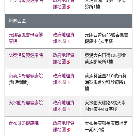
王少清母嬰健康院
政府地理資
大埔寶湖里1號王少清
訊地圖
診所1樓
新界西區
元朗容鳳書母嬰健
政府地理資
元朗西菁街26號容鳳書
康院
訊地圖
健康中心1字樓
北葵涌母嬰健康院
政府地理資
葵涌大白田街125號北
訊地圖
葵涌診療所1樓
南葵涌母嬰健康院
政府地理資
葵涌葵盛圍310號南葵
(暫時關閉)
訊地圖
涌賽馬會分科診療所1
樓
天水圍母嬰健康院
政府地理資
天水圍天瑞路3號天水
訊地圖
圍健康中心1字樓
青衣母嬰健康院
政府地理資
青衣長康邨長康商場第
訊地圖
一期3字樓