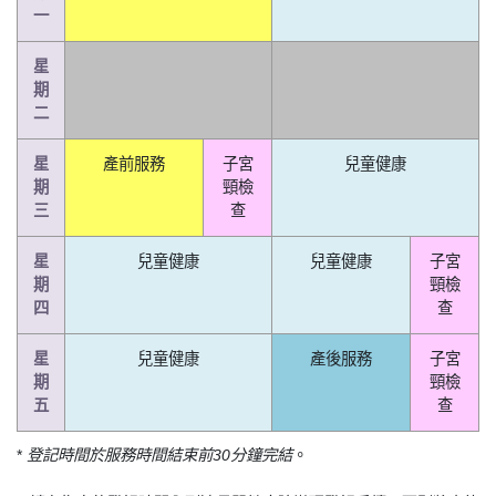
一
星
期
二
星
產前服務
子宮
兒童健康
期
頸檢
三
查
星
兒童健康
兒童健康
子宮
期
頸檢
四
查
星
兒童健康
產後服務
子宮
期
頸檢
五
查
*
登記時間於服務時間結束前30分鐘完結
。