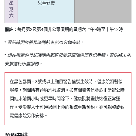
星
兒童健康
期
六
備註：
每月第2及第4個非公眾假期的星期六上午9時至中午12時
*
登記時間於服務時間結束前30分鐘完結
。
*
請在指定的登記時間內到達母嬰健康院辦理登記手續，否則將未能
安排進行所需服務
。
在黑色暴雨、8號或以上颱風警告信號生效時，健康院將暫停
服務，期間所有預約均被取消。如有關警告信號於正常辦公時
間結束前兩小時或更早時間除下，健康院將盡快恢復正常運
作。受影響人士可通過網上預約系統重新預約，亦可親臨或致
電健康院另作安排。
預約安排