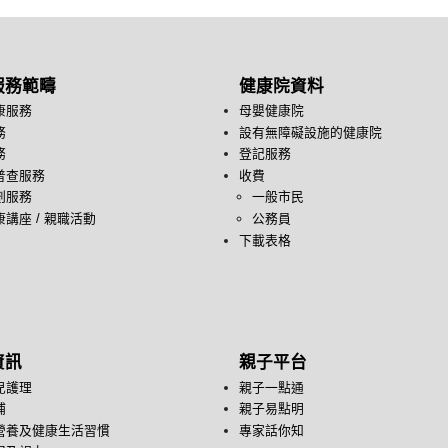
服務範疇
健康院資料
康服務
母嬰健康院
務
設有無障礙設施的健康院
務
登記服務
普查服務
收費
劃服務
一般市民
講座 / 親職活動
公務員
下載表格
資訊
親子平台
兒護理
親子一點通
哺
親子易點明
營養及健康生活習慣
專家話你知