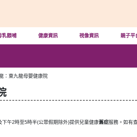
母乳餵哺
健康資訊
視像資訊
親子平
龍：東九龍母嬰健康院
院
下午2時至5時半(公眾假期除外)提供兒童健康
舊症
服務。如有