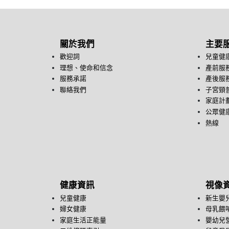
關於我們
主要
歡迎詞
兒童健
理想、使命和信念
產前服
服務承諾
產後服
聯絡我們
子宮頸
家庭計
公眾健康
熱線
健康資訊
視像
兒童健康
新生嬰
婦女健康
母乳餵
家庭生活正能量
嬰幼兒