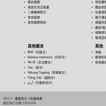
婦女健康
母乳餵
家庭生活正能量
嬰幼兒
二維條碼索引
兒童發
常見疑問
親子溝
其他健康資訊
保護兒
產前/
視像資
電視宣
其他語言
其他
हिन्दी（印度文）
海報
Bahasa Indonesia（印尼文）
舊資料
नेपा ली（尼泊爾文）
有用連
ไทย（泰文）
Wikang Tagalog（菲律賓文）
Tiếng Việt（越南文）
اُردُو‎（巴基斯坦文）
2022 ©
重要告示
私隱政策
最近修訂日期:13/5/2026