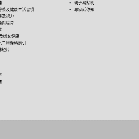
哺
親子易點明
營養及健康生活習慣
專家話你知
展及視力
通與培育
童
後及婦女健康
訊二維條碼索引
傳短片
庫
結