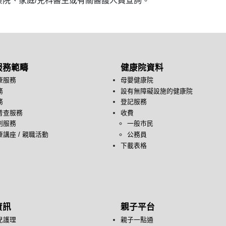
院、家庭/兒科醫生或有關醫護人員查詢。
服務範疇
健康院資料
康服務
母嬰健康院
務
設有無障礙設施的健康院
務
登記服務
普查服務
收費
劃服務
一般市民
講座 / 親職活動
公務員
下載表格
資訊
親子平台
兒護理
親子一點通