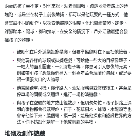
兩歲的孩子坐不定，對他來說，站着團團轉、蹦跳地沿着路上的磚
塊跑，或是坐在椅子上前後地搖，都可以是他玩耍的一種方式。他
會嘗試不同的動作，以探索他體能的限度。他也開始攀爬、跑步、
踩腳踏車、踢球、擲和接球。在安全的情況下，戶外活動最適合發
揮孩子的體能。
鼓勵他在戶外遊樂設施攀爬，但要準備隨時在下面把他接着。
與他玩各樣的球類或拋擲遊戲，可給他一些大的目標像籃子、
一幅大的面孔圖畫、一列膠瓶子等。你更可引入想像的元素，
例如帶引孩子想像你們進入一個嘉年華會玩攤位遊戲，或是要
餵一個張大口的人物等。
他當腳踏車司機，你作路人、油站服務員或修理技工，甚至是
停車場的閘欄或交通燈，進行一場扮演遊戲。
與孩子在空曠的地方或山徑散步，但切勿匆忙。孩子對路上遇
到的事物都會很感興趣，石子、花草樹木、罅隙、水龍頭等也
會令他停下來，繞個彎，摸一摸，這是他探索和認識世界的方
法。你不妨跟他講解一下他感興趣的事物。
堆砌及創作遊戲