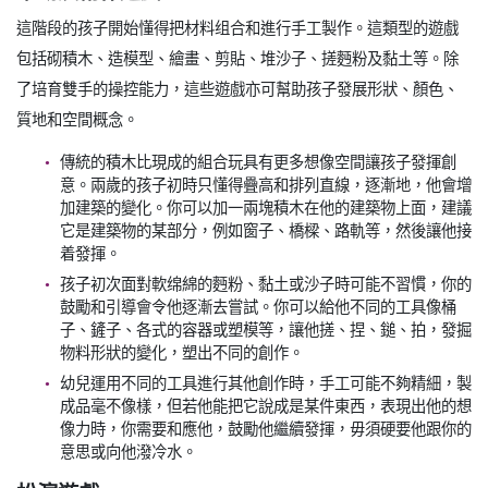
這階段的孩子開始懂得把材料组合和進行手工製作。這類型的遊戲
包括砌積木、造模型、繪畫、剪貼、堆沙子、搓麪粉及黏土等。除
了培育雙手的操控能力，這些遊戲亦可幫助孩子發展形狀、顏色、
質地和空間概念。
傳統的積木比現成的組合玩具有更多想像空間讓孩子發揮創
意。兩歲的孩子初時只懂得疊高和排列直線，逐漸地，他會增
加建築的變化。你可以加一兩塊積木在他的建築物上面，建議
它是建築物的某部分，例如窗子、橋樑、路軌等，然後讓他接
着發揮。
孩子初次面對軟绵綿的麪粉、黏土或沙子時可能不習慣，你的
鼓勵和引導會令他逐漸去嘗試。你可以給他不同的工具像桶
子、鏟子、各式的容器或塑模等，讓他搓、捏、鎚、拍，發掘
物料形狀的變化，塑出不同的創作。
幼兒運用不同的工具進行其他創作時，手工可能不夠精細，製
成品毫不像樣，但若他能把它說成是某件東西，表現出他的想
像力時，你需要和應他，鼓勵他繼續發揮，毋須硬要他跟你的
意思或向他潑冷水。