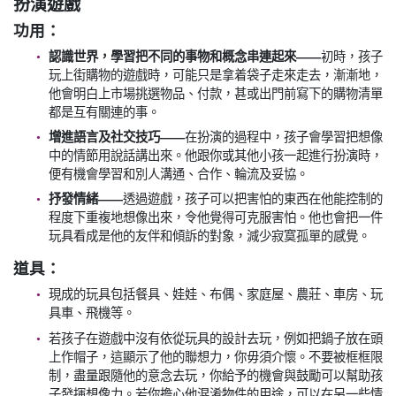
扮演遊戲
功用：
認識世界，學習把不同的事物和概念串連起來——
初時，孩子
玩上街購物的遊戲時，可能只是拿着袋子走來走去，漸漸地，
他會明白上市場挑選物品、付款，甚或出門前寫下的購物清單
都是互有關連的事。
增進語言及社交技巧——
在扮演的過程中，孩子會學習把想像
中的情節用說話講出來。他跟你或其他小孩一起進行扮演時，
便有機會學習和別人溝通、合作、輪流及妥協。
抒發情緒——
透過遊戲，孩子可以把害怕的東西在他能控制的
程度下重複地想像出來，令他覺得可克服害怕。他也會把一件
玩具看成是他的友伴和傾訴的對象，減少寂寞孤單的感覺。
道具：
現成的玩具包括餐具、娃娃、布偶、家庭屋、農莊、車房、玩
具車、飛機等。
若孩子在遊戲中沒有依從玩具的設計去玩，例如把鍋子放在頭
上作帽子，這顯示了他的聯想力，你毋須介懷。不要被框框限
制，盡量跟隨他的意念去玩，你給予的機會與鼓勵可以幫助孩
子發揮想像力。若你擔心他混淆物件的用途，可以在另一些情