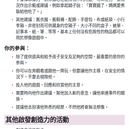
況作出示範或建議，例如拿起鍋子說：「寶寶餓了，媽媽要煮
飯給他吃了。」
其他建議：舊衣服、舊鞋襪、配飾、手提包、布或紙袋、小行
李箱、非密封而可供藏身的空箱子、大小不同的盒子、被單、
記事本、紙、筆…等等。基本上任何沒有危險性的物品都可以
用於想像遊戲中。
你的參與：
除了提供道具和給予孩子安全及足夠的空間，最重要的是你的
參與。
你可以在旁觀看或跟他一齊玩，但要讓他作主導，在安全的情
況下，不要去規限他。
投入他的遊戲，回應和欣賞他的主意。
需要時向他作出建議，幫他加入新的意念，讓他串連事件的關
係。
提議他去扮演他熟悉的經歷，不然他將會無法想像。
其他啟發創造力的活動