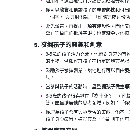
濫用和不適當地使用誇讚會造成過分吹捧
你可以
欣賞
和稱讚孩子的
學習熱忱
和付出
一個字。 與其對他說：「你能完成這份功
要先讚賞，再提出一項
有建設性
。而他又
蠢」等負面的批評字眼；也應避免要他擦
5. 發掘孩子的興趣和創意
3-5歲的孩子活力充沛，他們對身旁的
的事物，例如容許孩子在指定的地方塗鴉
鼓勵孩子發揮創意，讓他進行可以
自由發
具。
當參與孩子的活動時，盡量
讓孩子做主導
3-5歲的孩子很喜歡問「為什麼？」，
答，盡量擴展他的思考領域，例如：「你
你認為孩子會有興趣學習的東西，他不一
孩子身心疲累，適得其反，亦剝削了他可