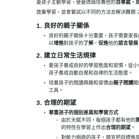
要孩子主動學習，便要透過培養他的
自尊感、
放棄學習，並會嘗試以不同的方法去解決難題
1. 良好的親子關係
良好的親子關係十分重要，孩子需要家長
以
增進
對孩子的
了解
，
促進
他的
語言發展
2. 建立日常生活規律
要孩子養成良好的學習態度和習慣，從小
孩子養成自動自覺和自律的生活態度。
培養孩子的閱讀興趣和習慣由
親子閱讀
開
工具。
3. 合理的期望
尊重孩子的個别差異和學習方式
由於天賦不同，每個孩子都有他的
的特性在學習上作出
合理的期望
。
對能力稍遜的孩子，適宜把目標進