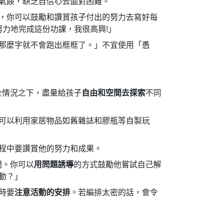
氣餒，缺乏自信心去面對困難。
，你可以鼓勵和讚賞孩子付出的努力去寫好每
努力地完成這份功課，我很高興!」
那麼字就不會跑出框框了。」不宜使用「愚
全情況之下，盡量給孩子
自由和空間去探索
不同
可以利用家居物品如舊雜誌和膠瓶等自製玩
程中要讚賞他的努力和成果。
問。你可以
用問題誘導
的方式鼓勵他嘗試自己解
動？」
時要
注意活動的安排
。若編排太密的話，會令