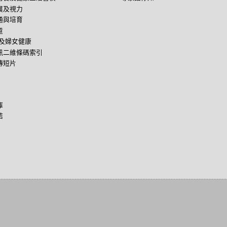
展及視力
通與培育
童
後及婦女健康
訊二維條碼索引
傳短片
庫
結