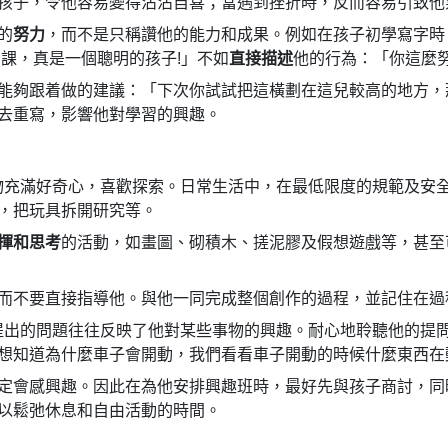
孩子，令他容易變得沾沾自喜；當遇到挫折時，反而容易引致他
的
努力
，而不是只稱讚他的能力和成果。例如在孩子初學寫字時
課，真是一個聰明的孩子!」不如
直接描述
他的行為：「你這麼
能夠跟着做的建議：「下次你試試把這橫劃在這兒較高的地方，
去重寫，影響他對學習的興趣。
事物充滿好奇心，喜歡探索。日常生活中，在最低限度的規範及安
，把玩具拆開研究等。
揮和思考
的活動，如畫圖、砌積木、搓泥膠及假想遊戲等，甚至
而不要直接指導他。與他一同完成整個創作的過程，並記住在過
他提出的問題往往反映了他對某些事物的興趣。耐心地聆聽他的提
想知道為什麼車子會開動，我們看看車子開動的時候什麼東西在
定會感興趣。因此在為他安排興趣班時，最好先與孩子商討，同
以鬆弛休息和自由活動的時間。