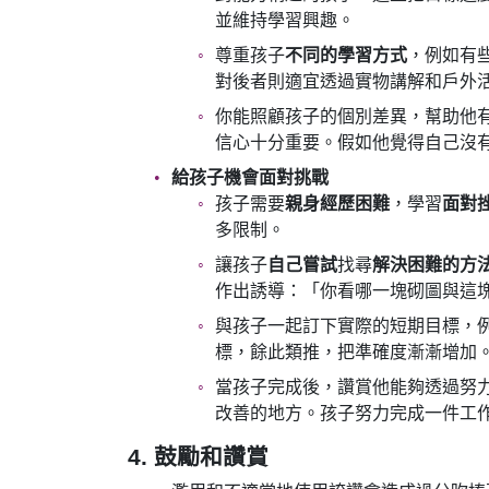
並維持學習興趣。
尊重孩子
不同的學習方式
，例如有
對後者則適宜透過實物講解和戶外
你能照顧孩子的個別差異，幫助他
信心十分重要。假如他覺得自己沒
給孩子機會面對挑戰
孩子需要
親身經歷困難
，學習
面對
多限制。
讓孩子
自己嘗試
找尋
解決困難的方
作出誘導：「你看哪一塊砌圖與這
與孩子一起訂下實際的短期目標，
標，餘此類推，把準確度漸漸增加
當孩子完成後，讚賞他能夠透過努
改善的地方。孩子努力完成一件工
4. 鼓勵和讚賞