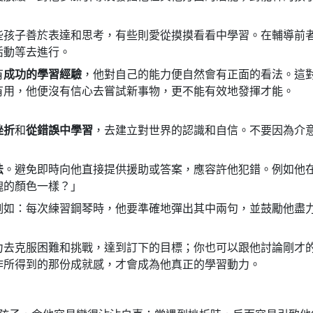
些孩子善於表達和思考，有些則愛從摸摸看看中學習。在輔導前
活動等去進行。
有
成功的學習經驗
，他對自己的能力便自然會有正面的看法。這
有用，他便沒有信心去嘗試新事物，更不能有效地發揮才能。
挫折
和
從錯誤中學習
，去建立對世界的認識和自信。不要因為介
法
。避免即時向他直接提供援助或答案，應容許他犯錯。例如他
塊的顏色一樣？」
例如：每次練習鋼琴時，他要準確地彈出其中兩句，並鼓勵他盡
。
力去克服困難和挑戰，達到訂下的目標；你也可以跟他討論剛才
作所得到的那份成就感，才會成為他真正的學習動力。