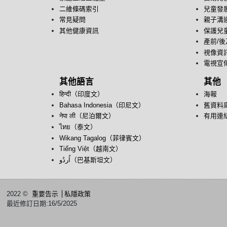
二維條碼索引
兒童發
常見疑問
親子溝
其他健康資訊
保護兒
產前/
視像資
電視宣
其他語言
其他
हिन्दी（印度文）
海報
Bahasa Indonesia（印尼文）
舊資料
नेपा ली（尼泊爾文）
有用連
ไทย（泰文）
Wikang Tagalog（菲律賓文）
Tiếng Việt（越南文）
اُردُو‎（巴基斯坦文）
2022 ©
重要告示
私隱政策
最近修訂日期:16/5/2025