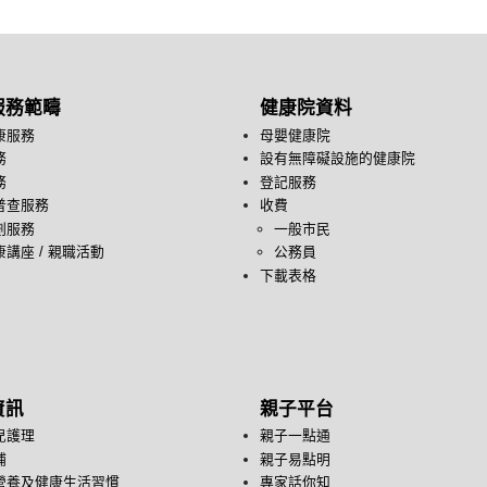
服務範疇
健康院資料
康服務
母嬰健康院
務
設有無障礙設施的健康院
務
登記服務
普查服務
收費
劃服務
一般市民
講座 / 親職活動
公務員
下載表格
資訊
親子平台
兒護理
親子一點通
哺
親子易點明
營養及健康生活習慣
專家話你知