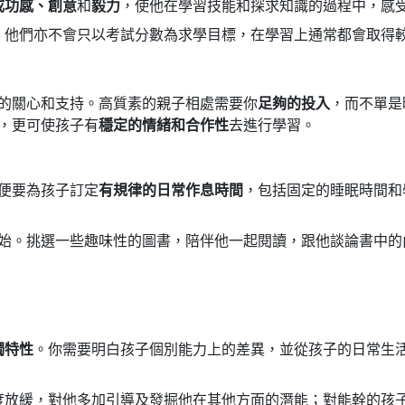
成功感、創意
和
毅力
，使他在學習技能和探求知識的過程中，感
；他們亦不會只以考試分數為求學目標，在學習上通常都會取得
的關心和支持。高質素的親子相處需要你
足夠的投入
，而不單是
，更可使孩子有
穩定的情緒和合作性
去進行學習。
便要為孩子訂定
有規律的日常作息時間
，包括固定的睡眠時間和
始。挑選一些趣味性的圖書，陪伴他一起閱讀，跟他談論書中的
獨特性
。你需要明白孩子個別能力上的差異，並從孩子的日常生
度放緩，對他多加引導及發掘他在其他方面的潛能；對能幹的孩