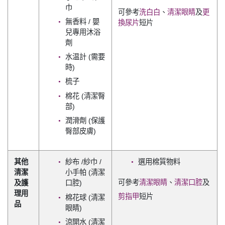
巾
可參考
洗白白
、
清潔眼睛
及
更
無香料 / 嬰
換尿片
短片
兒專用沐浴
劑
水温計 (需要
時)
梳子
棉花 (清潔臀
部)
潤滑劑 (保護
臀部皮膚)
其他
紗布 /紗巾 /
選用棉質物料
清潔
小手帕 (清潔
可參考
清潔眼睛
、
清潔口腔
及
及護
口腔)
理用
剪指甲
短片
棉花球 (清潔
品
眼睛)
涼開水 (清潔