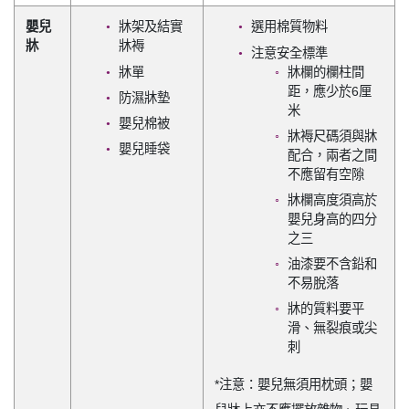
嬰兒
牀架及結實
選用棉質物料
牀
牀褥
注意安全標準
牀單
牀欄的欄柱間
距，應少於6厘
防濕牀墊
米
嬰兒棉被
牀褥尺碼須與牀
嬰兒睡袋
配合，兩者之間
不應留有空隙
牀欄高度須高於
嬰兒身高的四分
之三
油漆要不含鉛和
不易脫落
牀的質料要平
滑、無裂痕或尖
刺
*注意：嬰兒無須用枕頭；嬰