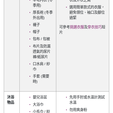
季用)
選用簡單款式的衣服，
厚長袍 (冬季
避免領位、袖口及腳位
外出用)
過緊
襪子
可參考
挑選衣服
及
穿衣技巧
短
帽子
片
包布 / 包被
布片及防漏
透氣的尿片
褲/紙尿片
口水肩 / 紗
巾
手套 (需要
時)
沐浴
嬰兒浴盆
先用手肘或水温計測試
物品
水溫
大浴巾
勿用爽身粉
小毛巾 / 紗