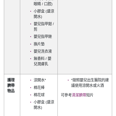
眼睛 / 口腔)
小膠盒 (盛涼
開水)
嬰兒指甲鉗 /
剪
嬰兒指甲銼
換片墊
嬰兒洗衣液
無香料 / 嬰
兒潤膚乳
護理
涼開水*
*按照嬰兒出生醫院的建
臍帶
議使用涼開水或火酒
棉花棒
物品
棉花球
可參考
清潔臍帶
短片
小膠盒 (盛涼
開水)