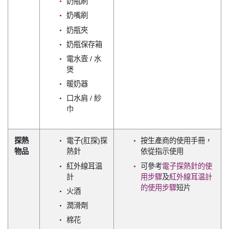
奶瓶刷
奶嘴刷
奶瓶夾
奶瓶保存箱
電水壼 / 水
煲
暖奶器
口水肩 / 紗
巾
探熱
電子(肛探)探
按生產商的使用手冊，
物品
熱針
依從指示使用
紅外線耳温
可參考
電子探熱針的使
計
用步驟
及
紅外線耳温計
的使用步驟
短片
火酒
潤滑劑
棉花