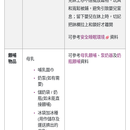
兒牀上亦不應擺放雜物、玩具
和寬鬆被鋪，避免引致嬰兒窒
息；留下嬰兒在牀上時，切記
把牀欄拉上和鎖好才離開
可參考
安全睡眠環境
資料
餵哺
可參考
母乳餵哺
、
泵奶器
及
奶
母乳
物品
瓶餵哺
資料
哺乳圍巾
奶泵(如有需
要)
儲奶袋 / 奶
瓶(如未能直
接餵哺)
冰袋加冰種
(用作儲存及
運送擠出的