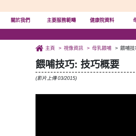
關於我們
主要服務範疇
健康院資料
主頁
視像資訊
母乳餵哺
餵哺技
餵哺技巧: 技巧概要
(影片上傳 03/2015)