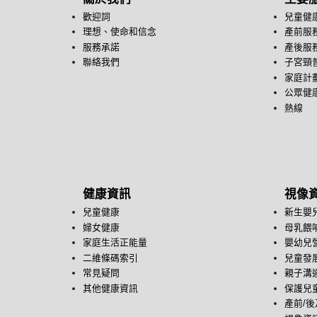
歡迎詞
兒童健
理想、使命和信念
產前服
服務承諾
產後服
聯絡我們
子宮頸
家庭計
公眾健康
熱線
健康資訊
視像
兒童健康
新生嬰
婦女健康
母乳餵
家庭生活正能量
嬰幼兒
二維條碼索引
兒童發
常見疑問
親子溝
其他健康資訊
保護兒
產前/