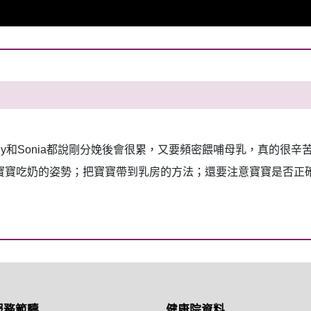
dy和Sonia都說剛分娩後會很累，又要頻密餵哺母乳，真的很
寶寶吃奶的姿勢；把寶寶帶到乳房的方法；還要注意寶寶是否正
服務範疇
健康院資料