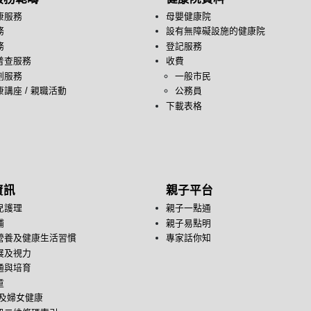
康服務
母嬰健康院
務
設有無障礙設施的健康院
務
登記服務
普查服務
收費
劃服務
一般市民
講座 / 親職活動
公務員
下載表格
資訊
親子平台
兒護理
親子一點通
哺
親子易點明
營養及健康生活習慣
專家話你知
展及視力
通與培育
童
後及婦女健康