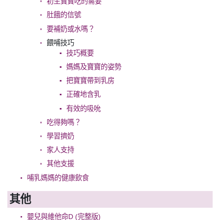
初生寶寶吃的需要
肚餓的信號
要補奶或水嗎？
餵哺技巧
技巧概要
媽媽及寶寶的姿勢
把寶寶帶到乳房
正確地含乳
有效的吸吮
吃得夠嗎？
學習擠奶
家人支持
其他支援
哺乳媽媽的健康飲食
其他
嬰兒與維他命D (完整版)