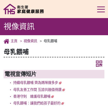
視像資訊
主頁
視像資訊
母乳餵哺
母乳餵哺
電視宣傳短片
持續母乳餵哺 齊為媽咪做多步
母乳友善工作間 互諒共融值得讚
香港守則 維護母乳餵哺
母乳餵哺：讓我們給孩子最好的