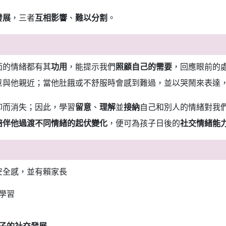
發展
，三者
互相影響
、
難以分割
。
面的情緒都有其
功用
，能提示我們
照顧自己的需要
，回應眼前的
意與他親近；當他肚餓或不舒服時會感到難過，並以哭鬧來表達
抑而消失；因此，學習
留意
、
理解
並
接納
自己和別人的情緒對我
陪伴他過渡不同情緒的起伏變化
，便可為孩子日後的
社交情緒能
安全感，並有賴家長
學習