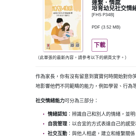
連繫．情感
培育幼兒社交情緒
[FHS P34B]
PDF (3.52 MB)
下載
（此單張的最新內容，請參考以下的網頁文字。）
作為家長，你有沒有留意到寶寶何時開始對你
地影響他們不同範疇的能力，例如學習、行為
社交情緒能力
可分為三部分：
情緒認知
：辨識自己和別人的情緒，並明
自我管理
：以合宜的方式表達自己的感受
社交互動
：與他人相處，建立和維繫關係