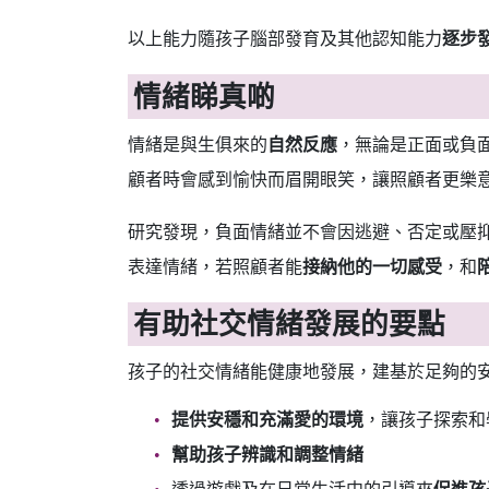
以上能力隨孩子腦部發育及其他認知能力
逐步
情緒睇真啲
情緒是與生俱來的
自然反應
，無論是正面或負
顧者時會感到愉快而眉開眼笑，讓照顧者更樂
研究發現，負面情緒並不會因逃避、否定或壓
表達情緒，若照顧者能
接納他的一切感受
，和
有助社交情緒發展的要點
孩子的社交情緒能健康地發展，建基於足夠的
提供安穩和充滿愛的環境
，讓孩子探索和
幫助孩子辨識和調整情緒