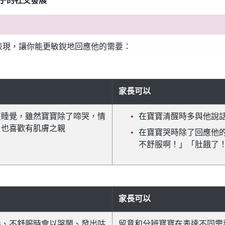
子的社交發展
表現，讓你能更敏銳地回應他的需要：
家長可以
在睡覺，雖然寶寶除了啼哭，情
在寶寶清醒時多與他說
，也喜歡有肌膚之親
在寶寶哭時除了回應他
不舒服啊！」「肚餓了
家長可以
倦、不舒服時會以哭鬧、發出咕
留意和分辨寶寶在表達不同需