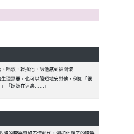
話、唱歌，輕撫他，讓他感到被關懷
的生理需要，也可以簡短地安慰他，例如「很
！」「媽媽在這裏……」
要時的啼哭聲和表情動作，例如他餓了的啼哭