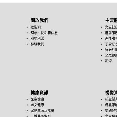
關於我們
主要
歡迎詞
兒童健
理想、使命和信念
產前服
服務承諾
產後服
聯絡我們
子宮頸
家庭計
公眾健康
熱線
健康資訊
視像
兒童健康
新生嬰
婦女健康
母乳餵
家庭生活正能量
嬰幼兒
二維條碼索引
兒童發