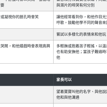
需要
與濕片的啼哭有何分別
音或凝視你的臉孔時會笑
讓他經常看到你，和他作目光
哼歌，鼓勵他學不同的聲音來
嘗試以多樣化的表情來和他玩
止哭鬧，和他嬉戲時會表現高興
多輕撫或抱着孩子輕搖，以溫
也有助安撫他；當孩子難過時
他
家長可以
望着寶寶叫他的名字、與他說
他和與他溝通