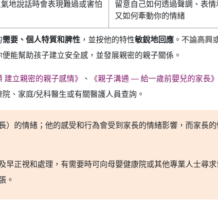
生氣地說話時會表現難過或害怕
留意自己如何透過聲調、表情
又如何牽動你的情緒
的
需要、個人特質和脾性
，並按他的特性
敏銳地回應
。不論高興
你便能幫助孩子建立安全感，並發展親密的親子關係。
顧 建立親密的親子感情》
、
《親子溝通 — 給一歲前嬰兒的家長
院、家庭/兒科醫生或有關醫護人員查詢。
長）的情緒；他的感受和行為會受到家長的情緒影響，而家長的
及早正視和處理，有需要時可向母嬰健康院或其他專業人士尋求
張。