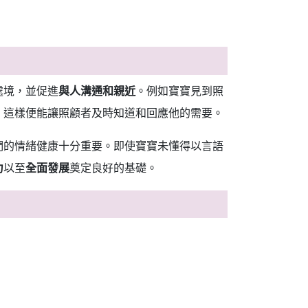
處境，並促進
與人溝通和親近
。例如寶寶見到照
，這樣便能讓照顧者及時知道和回應他的需要。
們的情緒健康十分重要。即使寶寶未懂得以言語
力
以至
全面發展
奠定良好的基礎。