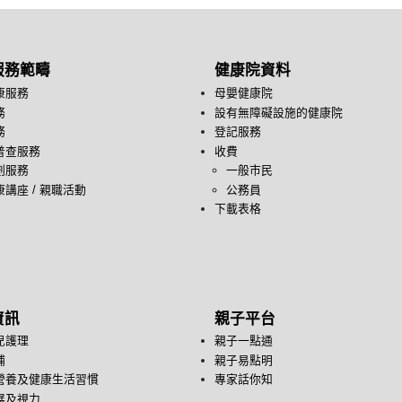
服務範疇
健康院資料
康服務
母嬰健康院
務
設有無障礙設施的健康院
務
登記服務
普查服務
收費
劃服務
一般市民
講座 / 親職活動
公務員
下載表格
資訊
親子平台
兒護理
親子一點通
哺
親子易點明
營養及健康生活習慣
專家話你知
展及視力