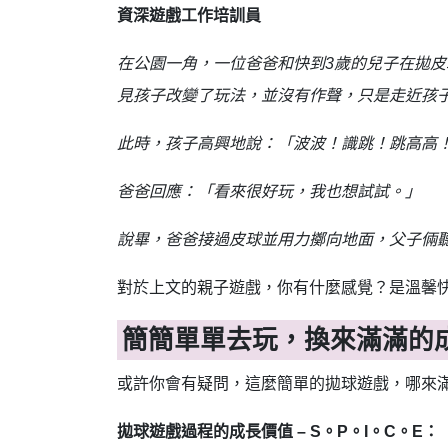
資深遊戲工作培訓員
在公園一角，一位爸爸和快到3歲的兒子在拋
見孩子改變了玩法，並沒有作聲，只是走近孩
此時，孩子高興地說：「波波！識跳！跳高高
爸爸回應：「看來很好玩，我也想試試。」
說畢，爸爸接過皮球並用力擲向地面，父子倆
對於上文的親子遊戲，你有什麼感覺？是溫馨
簡簡單單去玩，換來滿滿的
或許你會有疑問，這麼簡單的拋球遊戲，哪來
拋球遊戲過程的成長價值 – S。P。I。C。E：