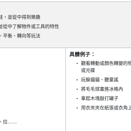
肢，並從中得到樂趣
並從中了解物件或工具的特性
、平衡、轉向等玩法
具體例子：
觀看轉動或顏色轉變的
或光碟
玩躲貓貓、聽童謠
將毛毛球塞進冰格內
拿起木塊敲打罐子
用衣夾夾在紙張或衣角
、拉……