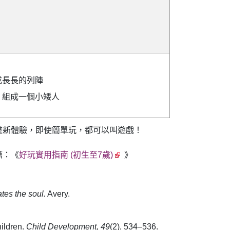
成長長的列陣
，組成一個小矮人
重新體驗，即使簡單玩，都可以叫遊戲！
籍：《
好玩實用指南 (初生至7歲)
》
tes the soul.
Avery.
hildren.
Child Development, 49
(2), 534–536.