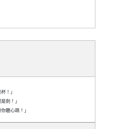
是杯！」
把是劍！」
替你聽心跳！」