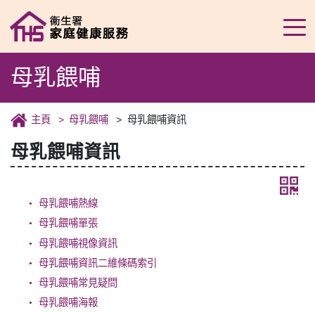
母乳餵哺
主頁
母乳餵哺
母乳餵哺資訊
母乳餵哺資訊
母乳餵哺熱線
母乳餵哺單張
母乳餵哺視像資訊
母乳餵哺資訊二維條碼索引
母乳餵哺常見疑問
母乳餵哺海報