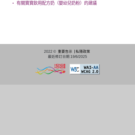
有關寶寶飲用配方奶（嬰幼兒奶粉）的建議
2022 ©
重要告示
私隱政策
最近修訂日期:19/6/2025