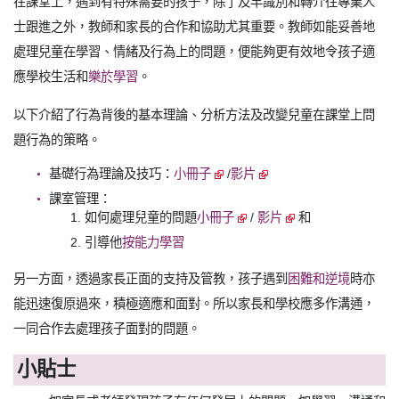
在課堂上，遇到有特殊需要的孩子，除了及早識別和轉介往專業人
士跟進之外，教師和家長的合作和協助尤其重要。教師如能妥善地
處理兒童在學習、情緒及行為上的問題，便能夠更有效地令孩子適
應學校生活和
樂於學習
。
以下介紹了行為背後的基本理論、分析方法及改變兒童在課堂上問
題行為的策略。
基礎行為理論及技巧：
小冊子
/
影片
課室管理：
如何處理兒童的問題
小冊子
/
影片
和
引導他
按能力學習
另一方面，透過家長正面的支持及管教，孩子遇到
困難和逆境
時亦
能迅速復原過來，積極適應和面對。所以家長和學校應多作溝通，
一同合作去處理孩子面對的問題。
小貼士