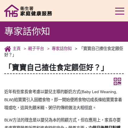
專家話你知
主頁
親子平台
專家話你知
「寶寶自己揸住食定餵佢
好？」
「寶寶自己揸住食定餵佢好？」
近年有些家長會考慮以嬰兒主導的斷奶方式(Baby Led Weaning,
BLW)給寶寶引入固體食物，即一開始便將食物切成長條給寶寶拿着
啜或吃，這與先餵米糊、粥仔的傳統做法大相徑庭。
BLW方法的理念是以嬰兒為本的照顧方式，但在應用上，家長亦要
考慮寶寶營養所需和進食時的安全。營養方面，
六個月後嬰兒對鐵