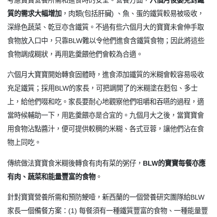
質的需求大幅增加
，肉類(包括肝臟) 、魚、蛋的鐵質較易被吸收，
深綠色蔬菜、乾豆亦含鐵質。不過有些六個月大的寶寶未會伸手取
食物放入口中，只靠BLW難以令他們進食含鐵質食物；因此將這些
食物調成糊狀，再用匙羹餵他們會較為合適。
六個月大寶寶開始轉食固體時，進食添加鐵質的米糊會較容易吸收
充足鐵質；採用BLW的家長，可把調開了的米糊塗在麫包、多士
上，給他們啜和吃。家長要耐心地觀察他們咀嚼和吞嚥的過程，適
當時候輔助一下，用匙羹餵亦是合宜的。九個月大之後，當寶寶會
用食物沾點醬汁，便可提供較稠的米糊、各式豆蓉，讓他們沾在食
物上同吃。
傳統做法寶寶食米糊後轉食有肉有菜的粥仔，
BLW的寶寶每餐亦應
有肉、蔬菜和能量豐富的食物
。
針對寶寶營養所需和預防鯁噎，新西蘭的一個營養研究團隊給BLW
家長一個備餐方案：(1) 每餐須有一種鐵質豐富的食物、一種能量豐