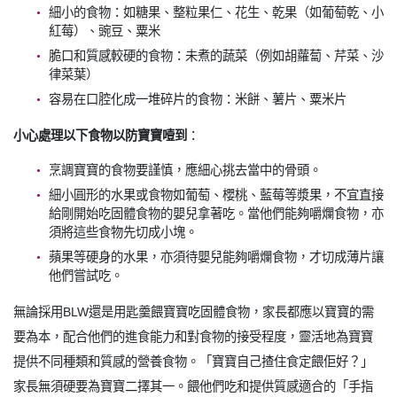
細小的食物：如糖果、整粒果仁、花生、乾果（如葡萄乾、小
紅莓）、豌豆、粟米
脆口和質感較硬的食物：未煮的蔬菜（例如胡蘿蔔、芹菜、沙
律菜葉）
容易在口腔化成一堆碎片的食物：米餅、薯片、粟米片
小心處理以下食物以防寶寶噎到
：
烹調寶寶的食物要謹慎，應細心挑去當中的骨頭。
細小圓形的水果或食物如葡萄、櫻桃、藍莓等漿果，不宜直接
給剛開始吃固體食物的嬰兒拿著吃。當他們能夠嚼爛食物，亦
須將這些食物先切成小塊。
蘋果等硬身的水果，亦須待嬰兒能夠嚼爛食物，才切成薄片讓
他們嘗試吃。
無論採用BLW還是用匙羹餵寶寶吃固體食物，家長都應以寶寶的需
要為本，配合他們的進食能力和對食物的接受程度，靈活地為寶寶
提供不同種類和質感的營養食物。「寶寶自己揸住食定餵佢好？」
家長無須硬要為寶寶二擇其一。餵他們吃和提供質感適合的「手指