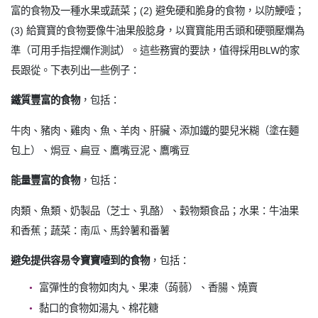
富的食物及一種水果或蔬菜；(2) 避免硬和脆身的食物，以防鯁噎；
(3) 給寶寶的食物要像牛油果般腍身，以寶寶能用舌頭和硬顎壓爛為
準（可用手指捏爛作測試）。這些務實的要訣，值得採用BLW的家
長跟從。下表列出一些例子：
鐵質豐富的食物
，包括：
牛肉、豬肉、雞肉、魚、羊肉、肝臟、添加鐵的嬰兒米糊（塗在麵
包上）、焗豆、扁豆、鷹嘴豆泥、鷹嘴豆
能量豐富的食物
，包括：
肉類、魚類、奶製品（芝士、乳酪）、穀物類食品；水果：牛油果
和香蕉；蔬菜：南瓜、馬鈴薯和番薯
避免提供容易令寶寶噎到的食物
，包括：
富彈性的食物如肉丸、果凍（蒟蒻）、香腸、燒賣
黏口的食物如湯丸、棉花糖