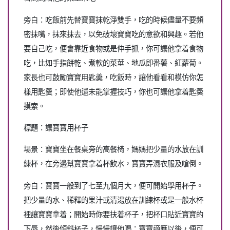
旁白：吃飯前先替寶寶抹乾淨雙手，吃的時候儘量不要頻
密抹嘴，抹來抹去，以免破壞寶寶吃的意欲和興趣。若他
要自己吃，便會靠近食物或是伸手抓，你可讓他拿着食物
吃，比如手指餅乾、煮軟的菜莖、地瓜即番薯、紅蘿蔔。
家長也可鼓勵寶寶用匙羮，吃飯時，讓他看看和模仿你怎
樣用匙羹；即使他還未能掌握技巧，你也可讓他拿着匙羮
摸索。
標題：讓寶寶用杯子
場景：寶寶坐在餐桌旁的高餐椅，媽媽把少量的水放在訓
練杯，在旁邊幫寶寶拿着杯飲水，寶寶弄濕衣服及嗆倒。
旁白：寶寶一般到了七至九個月大，便可開始學用杯子。
把少量的水、稀釋的果汁或清湯放在訓練杯或是一般水杯
裡讓寶寶拿着；開始時你要扶着杯子，把杯口貼近寶寶的
下唇，然後傾斜杯子，慢慢讓他喝；寶寶適應以後，便可