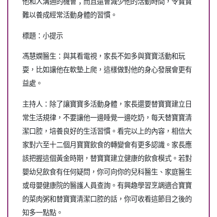
他和人溝通的機會；而且還會減少他的活動時間，令寶寶
難以養成經常活動身體的習慣。
標題：小提示
馮慧嫻醫生：與其看電視，家長不如多與寶寶活動和玩
耍，比如讓他在軟墊上爬，這樣做對他的身心發展會更有
益處。
主持人：除了讓寶寶多活動身體，家長還要替寶寶建立日
常生活規律，不要讓他一邊睡覺一邊吃奶，每天替寶寶清
潔口腔，培養良好的生活習慣。看完以上的內容，相信大
家對六至十二個月寶寶飲食的轉變會有更多認識。家長應
該把握這個黃金時期，替寶寶建立健康的飲食模式。若對
嬰幼兒飲食有任何疑問，你可向你的兒科醫生、家庭醫生
或母嬰健康院的醫護人員查詢。有興趣學習烹調適合寶寶
的菜肉粥和替寶寶清潔口腔的話，你可收看這節目之後的
知多一點點。