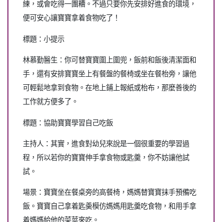
練，或會吃得一團糟。不過只要你先安排好進食的環境，
便可安心讓寶寶拿着食物吃了！
標題：小提示
林慕勤醫生：你可替寶寶圍上圍兜，飯前和飯後清潔面和
手，還有安排寶寶坐上有餐盤的餐椅或坐在餐枱旁，讓他
可輕鬆地拿到食物。在地上鋪上報紙或枱布，那麼善後的
工作就方便多了。
標題：協助寶寶學習自己吃飯
主持人：其實，進食對幼兒來說是一個很重要的學習過
程，所以若你的寶寶伸手拿食物或匙羹，你不妨讓他試
試。
場景：寶寶坐在餐桌旁的高餐椅，媽媽替寶寶抹手預備吃
飯。寶寶自己拿着匙羮模仿媽媽用匙羹吃食物，和用手拿
着媽媽給他的菜莖來吃。