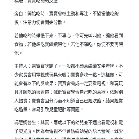
標題：寶寶吃飽的反應
旁白：開始吃時，寶寶會較主動和專注，不過當他吃飽
後，注意力便會開始分散。
若他吃的時候慢下來，不專心，你可先叫叫他，讓他看到
食物；若他想吃就繼續餵他，若他不願吃，你便不要再餵
他。
主持人：當寶寶吃飽了，一般都不願意繼續安坐着吃。不
少家長會用電視或玩具來吸引寶寶多吃一點。這樣做，可
能會有以下的反效果：寶寶會養成一定要看電視，和玩玩
具才願吃的壞習慣；減低寶寶學習自己吃的意欲，依賴別
人餵食；寶寶會因分心而不知道自己已經吃飽，結果經常
吃過量，容易引致兒童肥胖等問題。
馮慧嫻醫生：其實，兩歲以下的幼兒並不適合看電視和電
子熒光屏。因為看電視不但會妨礙幼兒的語言發展，減少